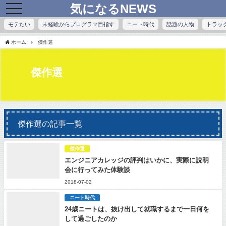
気になるNEWS
toggle
navigation
モテたい
未経験からプログラマ目指す
ニート時代
話題の人物
トラッ
ホーム
傑作選
傑作選
傑作選の記事一覧
傑作選
エンジニアカレッジの評判はいかに、実際に説明
会に行ってみた体験談
2018-07-02
ニート時代
24歳ニートは、抜け出して就職するまで一日何を
して過ごしたのか