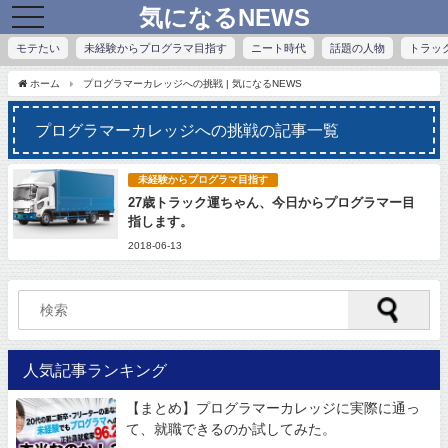
気になるNEWS
toggle
navigation
モテたい
未経験からプログラマ目指す
ニート時代
話題の人物
トラッ
ホーム
プログラマーカレッジへの挑戦 | 気になるNEWS
プログラマーカレッジへの挑戦の記事一覧
未経験からプログラマ目指す
27歳トラック運ちゃん、今日からプログラマー目
指します。
2018-06-13
人気記事ランキング
【まとめ】プログラマーカレッジに実際に通っ
て、就職できるのか試してみた。