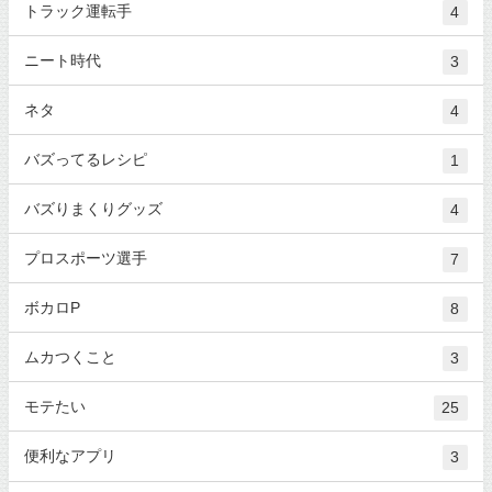
トラック運転手
4
ニート時代
3
ネタ
4
バズってるレシピ
1
バズりまくりグッズ
4
プロスポーツ選手
7
ボカロP
8
ムカつくこと
3
モテたい
25
便利なアプリ
3