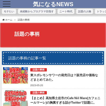
気になるNEWS
toggle
navigation
モテたい
未経験からプログラマ目指す
ニート時代
話題の人物
トラッ
ホーム
話題の事柄
話題の事柄
話題の事柄の記事一覧
話題の事柄
東スポレモンサワーの発売日は？販売店や価格な
どまとめてみた。
2023-05-20
話題の事柄
【まとめ】高知県土佐市のCafe Niil Mare(カフェニ
ールマーレ)の胸糞すぎる話がTwitterで話題に。