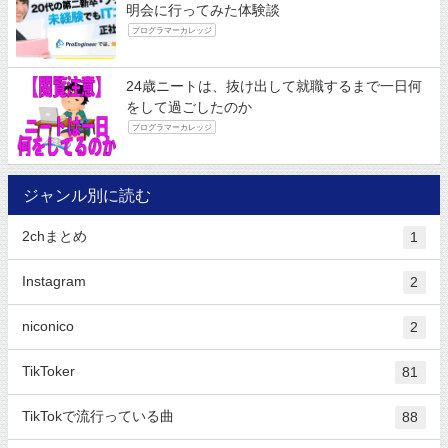
明会に行ってみた体験談
プログラマーカレッジ
24歳ニートは、抜け出して就職するまで一日何
をして過ごしたのか
プログラマーカレッジ
ジャンル別に読む
2chまとめ
1
Instagram
2
niconico
2
TikToker
81
TikTokで流行っている曲
88