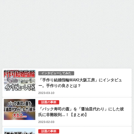
インタビューしてみた
「手作り結婚指輪MAKI大阪工房」にインタビュ
ー。手作りの良さとは？
2023-03-10
話題の事柄
「パック寿司の蓋」を「醤油皿代わり」にした彼
氏に非難殺到...！【まとめ】
2023-02-03
話題の事柄