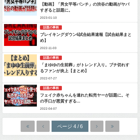
【動画】「男女平等パンチ」の渋谷の動画がヤバ
すぎると話題に。
2023-01-10
話題の事柄
ブレイキングダウン6試合結果速報【試合結果まと
め】
2022-11-03
話題の事柄
「まゆゆの生前葬」がトレンド入り。ブチ切れす
るファンが炎上【まとめ】
2022-07-27
話題の事柄
フェイク赤ちゃんを連れた転売ヤーが話題に。そ
の手口が悪質すぎる...
2022-04-07
ページ 4 / 6