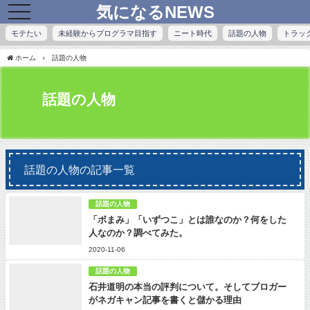
気になるNEWS
toggle
navigation
モテたい
未経験からプログラマ目指す
ニート時代
話題の人物
トラッ
ホーム
話題の人物
話題の人物
話題の人物の記事一覧
話題の人物
「ボまみ」「いずつこ」とは誰なのか？何をした
人なのか？調べてみた。
2020-11-06
話題の人物
石井道明の本当の評判について。そしてブロガー
がネガキャン記事を書くと儲かる理由