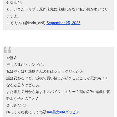
せなんだ。
と、いまだトリブラ原作未完に未練しかない私が何か喚いてい
ますよ。
— かりん (@karin_ez8)
September 25, 2023
やほ🎵
推しの死がトレンドに。
私はやっぱり煉獄さんの死はショックだった💦
話は変わるけど、減税で買い控えが起きるどころか景気もよく
なると思うけどなぁ。
また来月７日から始まるスパイファミリー２期のOPの編曲に菅
野よう子とのこと🎵
楽しみだね✨
ゆっくりな夜にしてね🐱
#AI美女
#AIグラビア