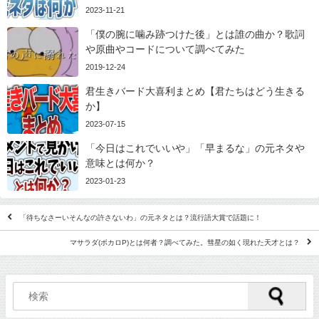
2023-11-21
「僕の腕に噛み跡つけた後」とは誰の曲か？歌詞
や原曲やコードについて調べてみた
2019-12-24
君生きバード大喜利まとめ【君たちはどう生きる
か】
2023-07-15
「今日はこれでいいや」「早まるな」の元ネタや
意味とは何か？
2023-01-23
「待ちなさーいそんなの許さないわ」の元ネタとは？流行語大賞で話題に！
マサラダ(ボカロP)とは何者？調べてみた。彗星の如く現れた天才とは？