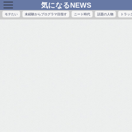
気になるNEWS
toggle
navigation
モテたい
未経験からプログラマ目指す
ニート時代
話題の人物
トラッ