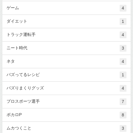
ゲーム
4
ダイエット
1
トラック運転手
4
ニート時代
3
ネタ
4
バズってるレシピ
1
バズりまくりグッズ
4
プロスポーツ選手
7
ボカロP
8
ムカつくこと
3