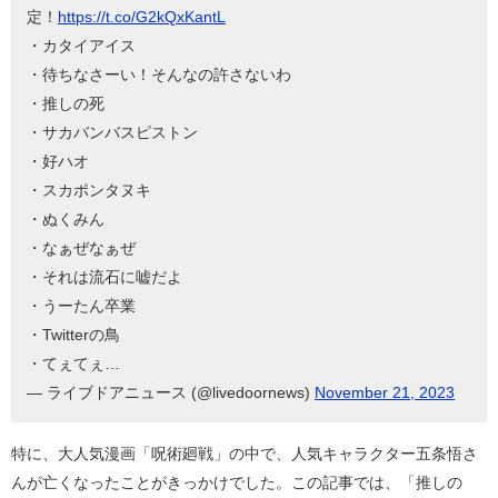
定！
https://t.co/G2kQxKantL
・カタイアイス
・待ちなさーい！そんなの許さないわ
・推しの死
・サカバンバスピストン
・好ハオ
・スカポンタヌキ
・ぬくみん
・なぁぜなぁぜ
・それは流石に嘘だよ
・うーたん卒業
・Twitterの鳥
・てぇてぇ…
— ライブドアニュース (@livedoornews)
November 21, 2023
特に、大人気漫画「呪術廻戦」の中で、人気キャラクター五条悟さ
んが亡くなったことがきっかけでした。この記事では、「推しの