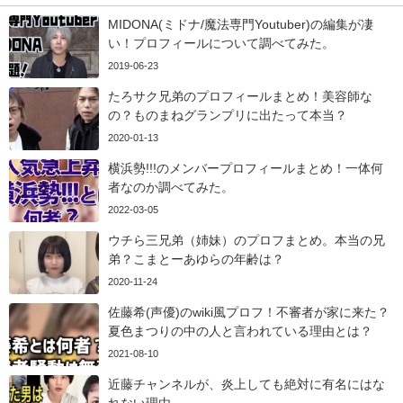
MIDONA(ミドナ/魔法専門Youtuber)の編集が凄
い！プロフィールについて調べてみた。
2019-06-23
たろサク兄弟のプロフィールまとめ！美容師な
の？ものまねグランプリに出たって本当？
2020-01-13
横浜勢!!!のメンバープロフィールまとめ！一体何
者なのか調べてみた。
2022-03-05
ウチら三兄弟（姉妹）のプロフまとめ。本当の兄
弟？こまとーあゆらの年齢は？
2020-11-24
佐藤希(声優)のwiki風プロフ！不審者が家に来た？
夏色まつりの中の人と言われている理由とは？
2021-08-10
近藤チャンネルが、炎上しても絶対に有名にはな
れない理由