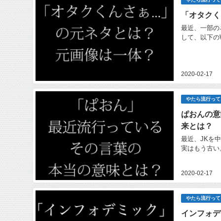
「オタクく
最近、一部の
して、以下のW
2020-02-17
やたら流行って
ぱおんの意
来とは？
最近、JKを
実はもう古い
2020-02-17
やたら流行って
インフォデ