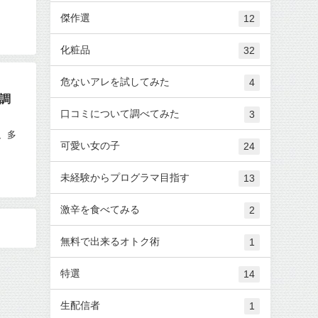
傑作選
12
化粧品
32
危ないアレを試してみた
4
調
口コミについて調べてみた
3
、多
可愛い女の子
24
未経験からプログラマ目指す
13
激辛を食べてみる
2
無料で出来るオトク術
1
特選
14
生配信者
1