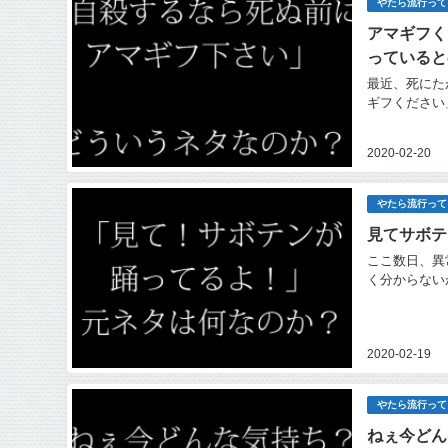
やたら流行って
アマギフく
っていると
最近、死にた
ギフください
2020-02-20
やたら流行って
見てサボテ
ここ数日、異
く分からないが
2020-02-19
やたら流行って
ねぇ今どん