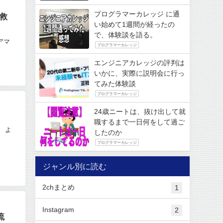
プログラマーカレッジ に通
救
い始めて1週間が経ったの
で、体験談を語る。
アマ
プログラマーカレッジ
エンジニアカレッジの評判は
いかに、実際に説明会に行っ
てみた体験談
プログラマーカレッジ
24歳ニートは、抜け出して就
職するまで一日何をして過ご
 よ
したのか
プログラマーカレッジ
ジャンル別に読む
2chまとめ
1
Instagram
2
流