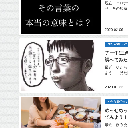
現在、コロナ
り、その猛威
2020-02-06
やたら流行って
チー牛(三
調べてみた
最近、やたら
ように、見た
2020-01-23
やたら流行って
めっせめっ
てみよう！
最近、飲み会