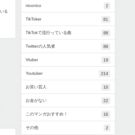
niconico
2
ている
TikToker
81
TikTokで流行っている曲
88
Twitterの人気者
88
Vtuber
19
Youtuber
214
お笑い芸人
10
お金がない
22
このマンガおすすめ！
16
その他
2