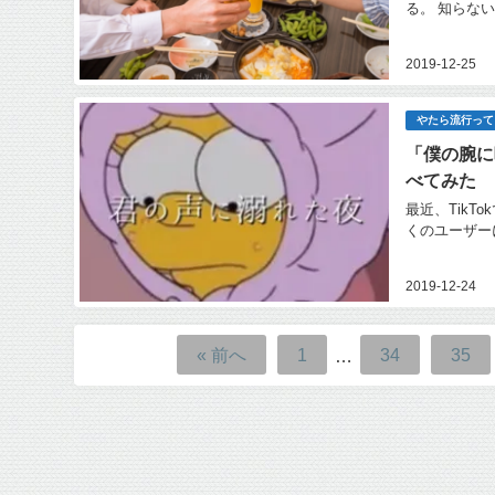
る。 知らな
2019-12-25
やたら流行って
「僕の腕に
べてみた
最近、Tik
くのユーザーに
2019-12-24
« 前へ
1
34
35
…