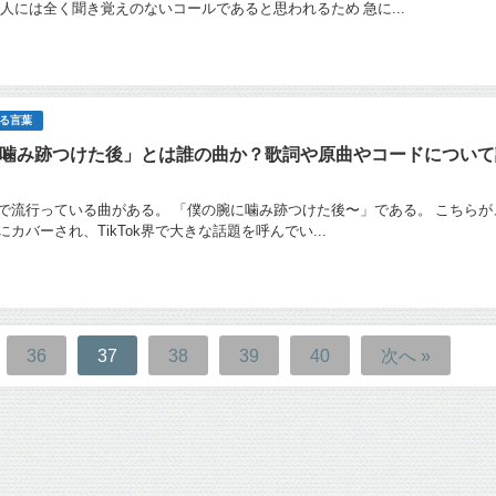
い人には全く聞き覚えのないコールであると思われるため 急に...
る言葉
噛み跡つけた後」とは誰の曲か？歌詞や原曲やコードについて
Tokで流行っている曲がある。 「僕の腕に噛み跡つけた後〜」である。 こちらが
カバーされ、TikTok界で大きな話題を呼んでい...
36
37
38
39
40
次へ »