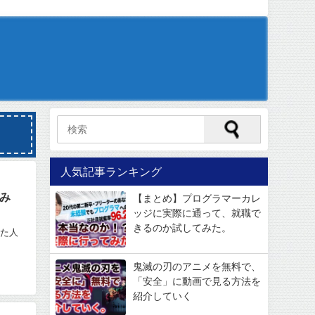
人気記事ランキング
み
【まとめ】プログラマーカレ
ッジに実際に通って、就職で
きるのか試してみた。
した人
鬼滅の刃のアニメを無料で、
「安全」に動画で見る方法を
紹介していく