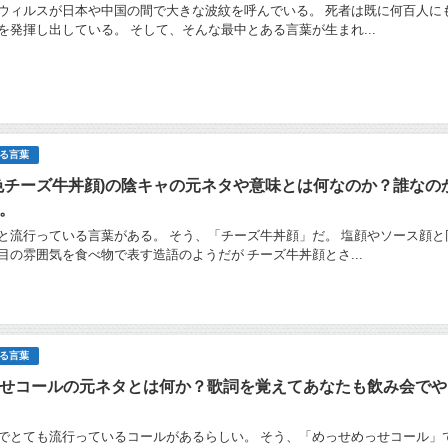
ウィルスが日本や中国の間で大きな波紋を呼んでいる。 死者は既に何百人に
を発揮し出している。 そして、そんな最中とある言葉が生まれ...
る言葉
色チーズ牛丼顔)の陰キャの元ネタや意味とは何なのか？誰なの
。
と流行っている言葉がある。 そう、「チーズ牛丼顔」だ。 塩顔やソース顔と
目の雰囲気を食べ物で表す造語のようだが チーズ牛丼顔とさ...
る言葉
せコールの元ネタとは何か？歌詞を覚えてあなたも飲み会でや
でとても流行っているコールがあるらしい。 そう、「めっせめっせコール」