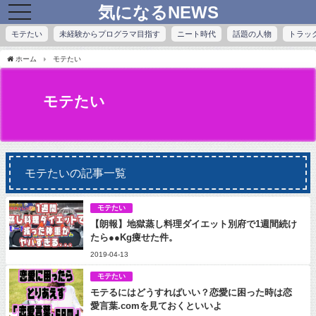
気になるNEWS
toggle
navigation
モテたい
未経験からプログラマ目指す
ニート時代
話題の人物
トラッ
ホーム
モテたい
モテたい
モテたいの記事一覧
モテたい
【朗報】地獄蒸し料理ダイエット別府で1週間続け
たら●●Kg痩せた件。
2019-04-13
モテたい
モテるにはどうすればいい？恋愛に困った時は恋
愛言葉.comを見ておくといいよ