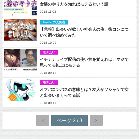
女装のやり方を知ればモテるという話
2018-11-03
Twitterの人気者
【悲報】出会いが欲しい社会人の俺、街コンにつ
いて調べ始めてみた
2018-10-22
モテたい
イチナナライブ配信の使い方を覚えれば、マジで
思ってる以上にモテる
2018-09-13
モテたい
オフパコンパスの意味とは？友人がソシャゲで女
と出会いまくってる話
2018-09-11
ページ 2 / 3