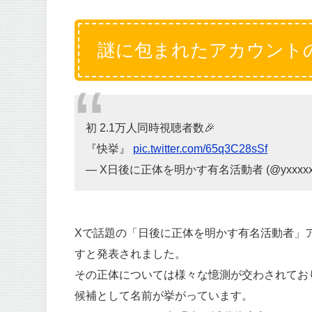
謎に包まれたアカウント
初 2.1万人同時視聴者数🎉
『快挙』
pic.twitter.com/65q3C28sSf
— X日後に正体を明かす有名活動者 (@yxxxxx
Xで話題の「日後に正体を明かす有名活動者」アカウン
すと発表されました。
その正体については様々な憶測が交わされてお
候補として名前が挙がっています。