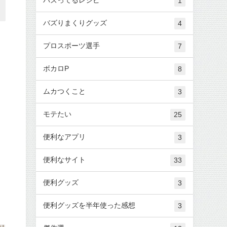
1
バズりまくりグッズ
4
プロスポーツ選手
7
ボカロP
8
ムカつくこと
3
モテたい
25
便利なアプリ
3
便利なサイト
33
便利グッズ
3
便利グッズを半年使った感想
3