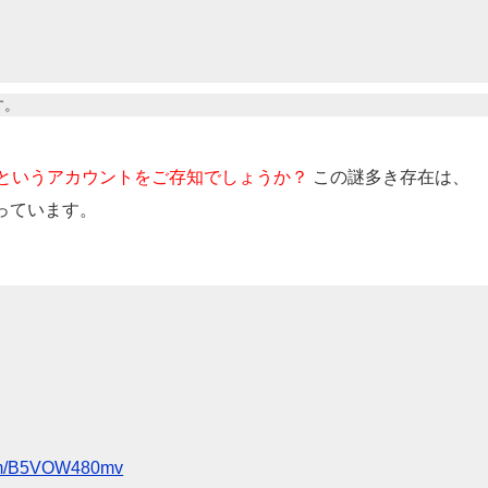
す。
というアカウントをご存知でしょうか？
この謎多き存在は、
なっています。
.com/B5VOW480mv