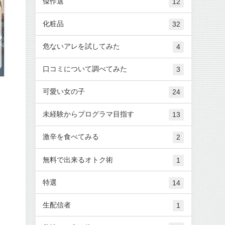
傑作選
12
化粧品
32
危ないアレを試してみた
4
口コミについて調べてみた
3
可愛い女の子
24
未経験からプログラマ目指す
13
激辛を食べてみる
2
無料で出来るオトク術
1
特選
14
生配信者
1