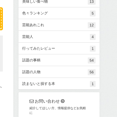
美味しい食べ物
13
色々ランキング
5
芸能あれこれ
12
芸能人
4
行ってみたレビュー
1
話題の事柄
54
話題の人物
56
読まないと損する本
1
か
お問い合わせ
紹介してほしい方、情報提供などお気軽
に