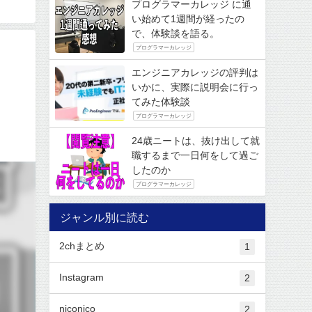
プログラマーカレッジ に通
い始めて1週間が経ったの
で、体験談を語る。
プログラマーカレッジ
エンジニアカレッジの評判は
。
いかに、実際に説明会に行っ
てみた体験談
プログラマーカレッジ
24歳ニートは、抜け出して就
職するまで一日何をして過ご
したのか
プログラマーカレッジ
ジャンル別に読む
2chまとめ
1
Instagram
2
niconico
2