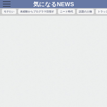
気になるNEWS
toggle
navigation
モテたい
未経験からプログラマ目指す
ニート時代
話題の人物
トラッ