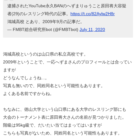
逮捕されたYouTube永久BANのへずまりゅうこと原田将大容疑
者(29)のレスリング時代の記事。
https://t.co/82Aylw2H8r
鴻城高校 とあり、2009年9月の記事だ。
— FMBT総合研究所bot (@FMBTbot)
July 11, 2020
鴻城高校というのは山口県の私立高校です。
2009年ということで、一応へずまさんのプロフィールとは合ってい
ますが
どうなんでしょうね...。
写真も無いので、同姓同名という可能性もあります。
よくある名前ですからね。
ちなみに、徳山大学という山口県にある大学のレスリング部にも
大会のトーナメント表に原田将大さんの名前が見つかりました。
階級は95kg級で、だいたい当てはまってはいますが
こちらも写真がないため、同姓同名という可能性もあります。