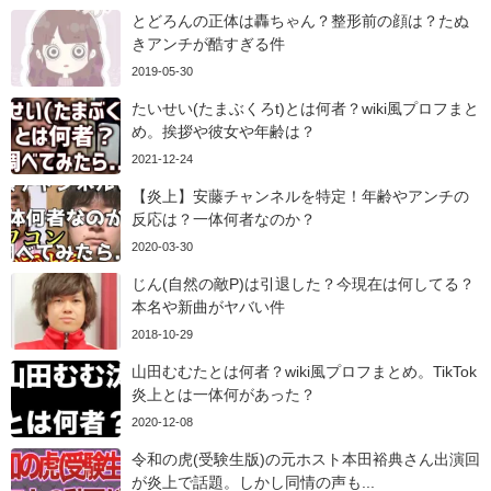
とどろんの正体は轟ちゃん？整形前の顔は？たぬ
きアンチが酷すぎる件
2019-05-30
たいせい(たまぶくろt)とは何者？wiki風プロフまと
め。挨拶や彼女や年齢は？
2021-12-24
【炎上】安藤チャンネルを特定！年齢やアンチの
反応は？一体何者なのか？
2020-03-30
じん(自然の敵P)は引退した？今現在は何してる？
本名や新曲がヤバい件
2018-10-29
山田むむたとは何者？wiki風プロフまとめ。TikTok
炎上とは一体何があった？
2020-12-08
令和の虎(受験生版)の元ホスト本田裕典さん出演回
が炎上で話題。しかし同情の声も...