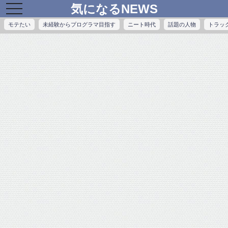
気になるNEWS
toggle
navigation
モテたい
未経験からプログラマ目指す
ニート時代
話題の人物
トラッ