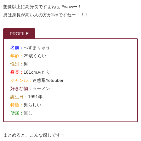
想像以上に高身長ですよねぇ!!!wowー！
男は身長が高い人の方がlikeですねー！！！
PROFILE
名前：
へずまりゅう
年齢：
29歳くらい
性別：
男
身長：
181cmあたり
ジャンル：
迷惑系Yotuuber
好きな物：
ラーメン
誕生日：
1991年
特徴：
男らしい
所属：
無し
まとめると、こんな感じですー！