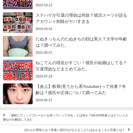
2023-10-12
ステハゲが引退の理由は何故？就活スーツが語る
アカウント削除がヤバすぎる
2019-03-01
たぬきっちんのたぬきちの顔は美人？大学や年齢
は？調べてみた。
2021-05-07
ねこてんの現在がすごい！彼氏や結婚はしてる？
引退理由などまとめてみた。
2023-07-23
【炎上】軟骨(見てから系Youtuber)って何者？年
齢は？彼氏や正体について調べてみた
2019-05-27
「眉村にウィンドブレーカーを持っていってやれ」とは何か？MAJOR米倉とはどういう人
物なのか解説してみた
ぼかんの意味とは？若者に流行のぴえんをこえたぱおんをこえた言葉とは？