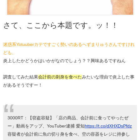
さて、ここから本題です。ッ！！
迷惑系Yotuuberカテですごく勢いのあるへずまりゅうさんですけれ
ども、
炎上したかどうかはいかがなのでしょう？？興味あるですねん
調査してみた結果
会計前の刺身を食べた
みたいな理由で炎上した事
があるそうですー！
3000RT：【窃盗容疑】「店の商品、会計前に食ってやったぜ
ー」動画をアップ、YouTuber逮捕 愛知
https://t.co/dXHXDsPfdz
容疑者が会計前に魚の切り身を食べ、空の容器をレジに持参し