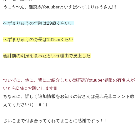
う...
う〜ん、迷惑系Yotuuberといえばへずまりゅうさん!!!
へずまりゅうの年齢は29歳くらい。
へずまりゅうの身長は181cmくらい
会計前の刺身を食べたという理由で炎上した
ついでに、他に、皆にご紹介したい迷惑系Yotuuber界隈の有名人が
いたらDMにお願いします!!!
ちなみに、詳しく追加情報をお知りの皆さんは是非是非コメント教
えてください♪( ´θ｀)
さいごまで付き合ってくれてまことに感謝ですっ！！