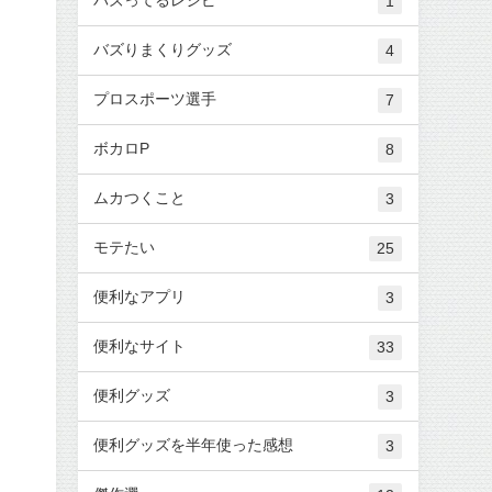
1
バズりまくりグッズ
4
プロスポーツ選手
7
ボカロP
8
ムカつくこと
3
モテたい
25
便利なアプリ
3
便利なサイト
33
便利グッズ
3
便利グッズを半年使った感想
3