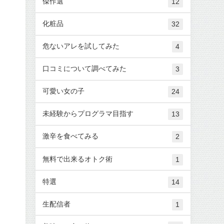
傑作選
12
化粧品
32
危ないアレを試してみた
4
口コミについて調べてみた
3
可愛い女の子
24
未経験からプログラマ目指す
13
激辛を食べてみる
2
無料で出来るオトク術
1
特選
14
生配信者
1