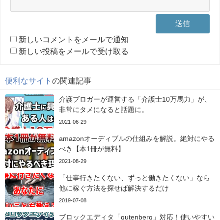
新しいコメントをメールで通知
新しい投稿をメールで受け取る
便利なサイト
の関連記事
介護ブロガーが運営する「介護士10万馬力」が、
非常にタメになると話題に。
2021-06-29
amazonオーディブルの仕組みを解説。絶対にやる
べき【本1冊が無料】
2021-08-29
「仕事行きたくない、ずっと働きたくない」なら
他に稼ぐ方法を探せば解決するだけ
2019-07-08
ブロックエディタ「gutenberg」対応！使いやすい