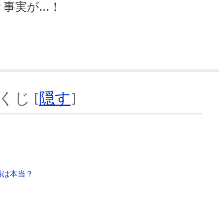
実が...！
くじ
[
隠す
]
噂は本当？
？