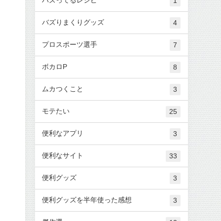
1
バズりまくりグッズ
4
プロスポーツ選手
7
ボカロP
8
ムカつくこと
3
モテたい
25
便利なアプリ
3
便利なサイト
33
便利グッズ
3
便利グッズを半年使った感想
3