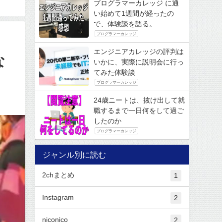
プログラマーカレッジ に通
い始めて1週間が経ったの
で、体験談を語る。
プログラマーカレッジ
エンジニアカレッジの評判は
な
いかに、実際に説明会に行っ
てみた体験談
プログラマーカレッジ
24歳ニートは、抜け出して就
職するまで一日何をして過ご
したのか
プログラマーカレッジ
ジャンル別に読む
2chまとめ
1
Instagram
2
niconico
2