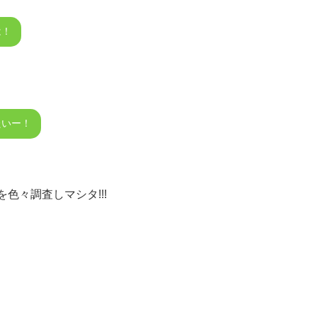
は！
たいー！
色々調査しマシタ!!!