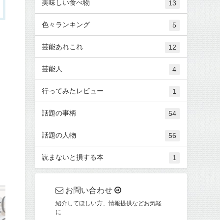
美味しい食べ物
13
色々ランキング
5
芸能あれこれ
12
芸能人
4
行ってみたレビュー
1
話題の事柄
54
話題の人物
56
読まないと損する本
1
お問い合わせ
紹介してほしい方、情報提供などお気軽
に