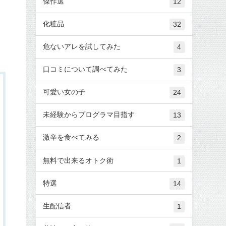
傑作選
12
化粧品
32
危ないアレを試してみた
4
口コミについて調べてみた
3
可愛い女の子
24
未経験からプログラマ目指す
13
激辛を食べてみる
2
無料で出来るオトク術
1
特選
14
生配信者
1