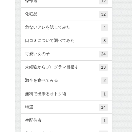
傑作選
12
化粧品
32
危ないアレを試してみた
4
口コミについて調べてみた
3
可愛い女の子
24
未経験からプログラマ目指す
13
激辛を食べてみる
2
無料で出来るオトク術
1
特選
14
生配信者
1