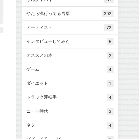
やたら流行ってる言葉
392
アーティスト
72
インタビューしてみた
5
オススメの本
2
デ
ゲーム
4
ダイエット
1
トラック運転手
4
ニート時代
3
ネタ
4
バズってるレシピ