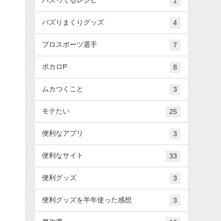
1
バズりまくりグッズ
4
プロスポーツ選手
7
ボカロP
8
ムカつくこと
3
モテたい
25
便利なアプリ
3
便利なサイト
33
便利グッズ
3
便利グッズを半年使った感想
3