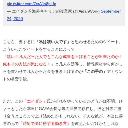
pic.twitter.com/OqAJa8pLfg
— エイダン👔海外キャリアの複業家 (@AidanWork)
September
24, 2020
こちら、要するに
「私は凄い人です」
と思わせるためのツイート。
こういったツイートをすることによって
「凄い！凡人だった人でもこんな成果を上げることが出来たのか！
俺もその方法が気になる！」
と凡人を誘導し、情報商材やら何かし
らを買わせて凡人からお金を巻き上げるのが
「この手の」
アカウン
トの常套手段。
ただ、この
「エイダン」
氏がそれをやっているかどうかは不明。ひ
ょっとしたら本当にGAFA会長は裏の世界で存在し、彼と対等に渡
り合うところまで上り詰めたかもしれない。そんな彼が、本当に善
意の元で
「時短で楽に得する働き方」
を教えたいだけかもしれな