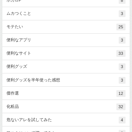
ボカロP
8
ムカつくこと
3
モテたい
25
便利なアプリ
3
便利なサイト
33
便利グッズ
3
便利グッズを半年使った感想
3
傑作選
12
化粧品
32
危ないアレを試してみた
4