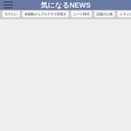
気になるNEWS
toggle
navigation
モテたい
未経験からプログラマ目指す
ニート時代
話題の人物
トラッ