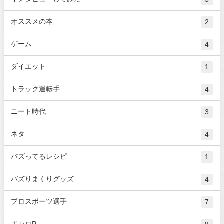
オススメの本
2
ゲーム
4
ダイエット
1
トラック運転手
4
ニート時代
3
ネタ
4
バズってるレシピ
1
バズりまくりグッズ
4
プロスポーツ選手
7