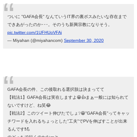
ついに "GAFA会長" なんていうIT界の裏ボスみたいな存在まで
できあがったのか･･･。そのうち新興宗教になりそう。
pic.twitter.com/1UFHUoVFAi
— Miyahan (@miyahancom)
September 30, 2020
GAFA会長の件、この後取れる選択肢は決まってて
【戦法1】GAFA会長は実在しますよ😁👍まぁ一般には知られて
ないですけど、ね笑😂
【戦法2】このツイート伸びたでしょ❔😁"GAFA会長"ってキャッ
チワードを入れるちょっとした"工夫"でPVを伸ばすことが出来
るんです❗💪