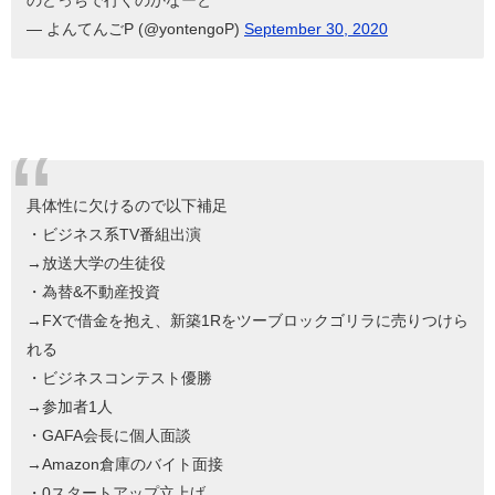
のどっちで行くのかなーと
— よんてんごP (@yontengoP)
September 30, 2020
具体性に欠けるので以下補足
・ビジネス系TV番組出演
→放送大学の生徒役
・為替&不動産投資
→FXで借金を抱え、新築1Rをツーブロックゴリラに売りつけら
れる
・ビジネスコンテスト優勝
→参加者1人
・GAFA会長に個人面談
→Amazon倉庫のバイト面接
・0スタートアップ立上げ