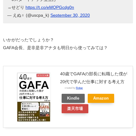
→せどり
https://t.co/eMQPGcdg0n
— えぬ♀ (@uscpa_k)
September 30, 2020
いかがだったでしょうか？
GAFA会長、是非是非アナタも明日から使ってみては？
40歳でGAFAの部長に転職した僕が
20代で学んだ仕事に対する考え方
created by
Rinker
Kindle
Amazon
楽天市場