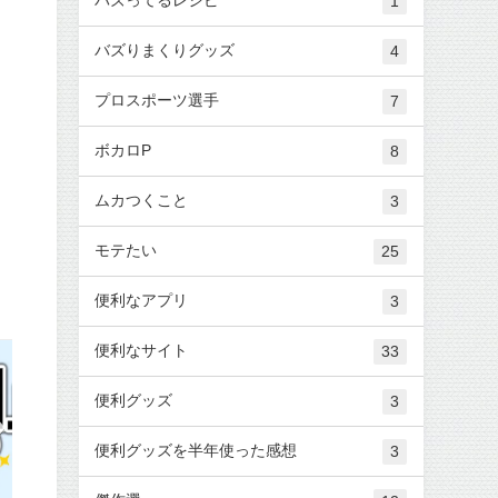
1
バズりまくりグッズ
4
プロスポーツ選手
7
ボカロP
8
ムカつくこと
3
モテたい
25
便利なアプリ
3
便利なサイト
33
便利グッズ
3
便利グッズを半年使った感想
3