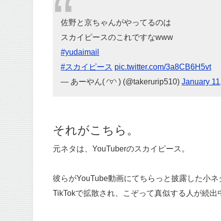
佐野と京ちゃんがやってるのは
スカイピースのこれですなwww
#yudaimail
#スカイピース
pic.twitter.com/3a8CB6H5vt
— あーやん( ◜▿◝ ) (@takerurip510)
January 11
それがこちら。
元ネタは、YouTuberのスカイピース。
彼らがYouTube動画にてちらっと披露した小ネ
TikTokで拡散され、こぞって真似する人が続