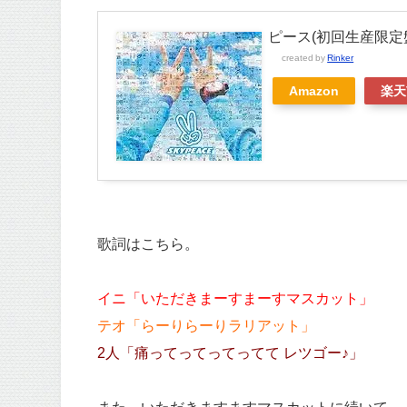
ピース(初回生産限定盤
created by
Rinker
Amazon
楽天
歌詞はこちら。
イニ「いただきまーすまーすマスカット」
テオ「らーりらーりラリアット」
2人「痛ってってってってて レツゴー♪」