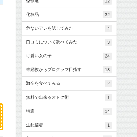
傑作選
12
化粧品
32
危ないアレを試してみた
4
口コミについて調べてみた
3
可愛い女の子
24
未経験からプログラマ目指す
13
激辛を食べてみる
2
無料で出来るオトク術
1
特選
14
生配信者
1