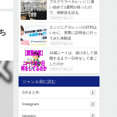
プログラマーカレッジ に通
い始めて1週間が経ったの
で、体験談を語る。
プログラマーカレッジ
エンジニアカレッジの評判は
ち
いかに、実際に説明会に行っ
てみた体験談
プログラマーカレッジ
24歳ニートは、抜け出して就
職するまで一日何をして過ご
したのか
プログラマーカレッジ
ジャンル別に読む
2chまとめ
1
Instagram
2
niconico
2