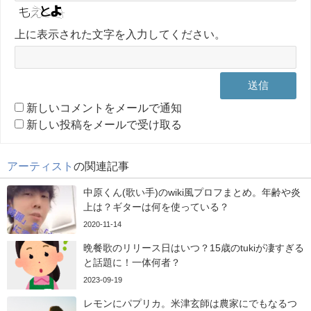
上に表示された文字を入力してください。
新しいコメントをメールで通知
新しい投稿をメールで受け取る
アーティスト
の関連記事
中原くん(歌い手)のwiki風プロフまとめ。年齢や炎
上は？ギターは何を使っている？
2020-11-14
晩餐歌のリリース日はいつ？15歳のtukiが凄すぎる
と話題に！一体何者？
2023-09-19
レモンにパプリカ。米津玄師は農家にでもなるつ