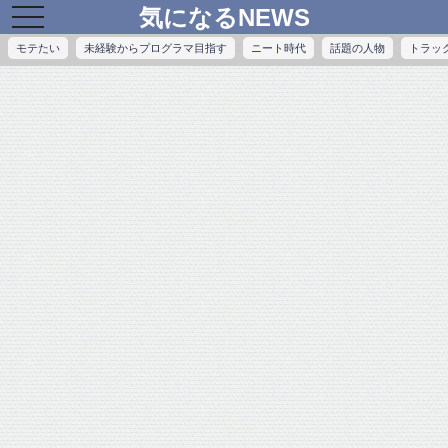
気になるNEWS
toggle
navigation
モテたい
未経験からプログラマ目指す
ニート時代
話題の人物
トラッ