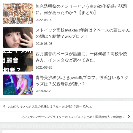
無色透明祭のアンサーという曲の盗作疑惑が話題
に。何があったのか？【まとめ】
2022-08-09
ストイック高校ayakaの年齢は？ベースの蓮にゃん
の顔は？結婚？wikiプロフ！
2019-06-05
西月麗音のベースが話題に。一体何者？高校や読
み方、インスタなど調べてみた。
2021-07-28
青野美沙稀(みさき)wiki風プロフ。彼氏はいる？グ
ッズは？父親母親が凄い？
2019-02-25
おねロリキメセク天皇の意味とは？元ネタは何か？調べてみた。
さんひ(シンガーソングライター)さんのプロフまとめ！国籍は何人？年齢は？