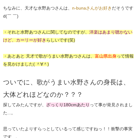
ちなみに、天才な水野あつさんは、
n-bunaさんがお好き
だそうです
d(￣ ￣)
・それと水野あつさんに関してなのですが、
洋楽はあまり聴かない
けど、カーリーが好き
らしいです(笑)
・あとあと 天才で歌がうまい水野あつさんは、
富山県出身
って情報
を見かけました( ＾∀＾)
ついでに、歌がうまい水野さんの身長は、
大体どれほどなのか？？？
探してみたんですが、
ざっくり180cmあたり
って事が発見されまし
た...。
思っていたよりすらっとしているって感じですねっ！！衝撃の事実
です...。