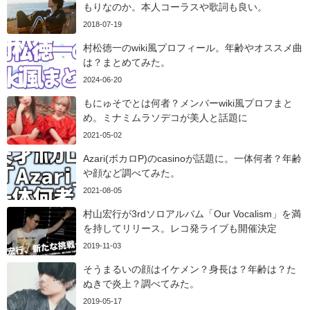
もりなのか。本人コーラスや歌詞も良い。
2018-07-19
村松徳一のwiki風プロフィール。年齢やオススメ曲
は？まとめてみた。
2024-06-20
もにゅそでとは何者？メンバーwiki風プロフまと
め。ミナミムラソデコが美人と話題に
2021-05-02
Azari(ボカロP)のcasinoが話題に。一体何者？年齢
や顔など調べてみた。
2021-08-05
村山宏行が3rdソロアルバム「Our Vocalism」を満
を持してリリース。レコ発ライブも開催決定
2019-11-03
そうまるいの顔はイケメン？身長は？年齢は？た
ぬきで炎上？調べてみた。
2019-05-17