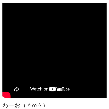
わーお（＾ω＾）