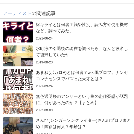
アーティスト
の関連記事
柊キライとは何者？顔や性別、読み方や使用機材
など、調べてみた。
2021-06-24
水町涼の引退後の現在を調べたら、なんと改名し
て復帰していた件
2019-08-23
あまね(ボカロP)とは何者？wiki風プロフ。ナンセ
コンナセンスでバズった天才とは？
2021-09-24
無色透明祭のアンサーという曲の盗作疑惑が話題
に。何があったのか？【まとめ】
2022-08-09
さんひ(シンガーソングライター)さんのプロフまと
め！国籍は何人？年齢は？
2020-04-14