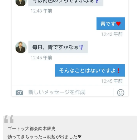
ゴートゥ大都会鈴木康史
勃ってきちゃった→勃起が出ました💖