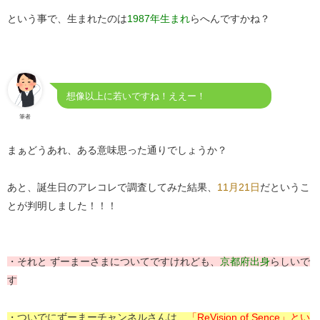
という事で、生まれたのは
1987年生まれ
らへんですかね？
想像以上に若いですね！ええー！
筆者
まぁどうあれ、ある意味思った通りでしょうか？
あと、誕生日のアレコレで調査してみた結果、
11月21日
だというこ
とが判明しました！！！
・それと ずーまーさまについてですけれども、
京都府出身
らしいで
す
・ついでにずーまーチャンネルさんは、
「ReVision of Sence」とい