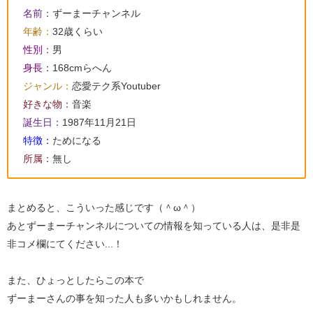
名前：
ずーまーチャンネル
年齢：
32歳くらい
性別：
男
身長：
168cmらへん
ジャンル：
恋愛テク系Youtuber
好きな物：
音楽
誕生日：
1987年11月21日
特徴：
ためになる
所属：
無し
まとめると、こういった感じです（＾ω＾）
あとずーまーチャンネルについての情報を知っている人は、是非是
非コメ欄にてください...！
また、ひょっとしたらこの本で
ずーまーさんの事を知った人も多いかもしれません。