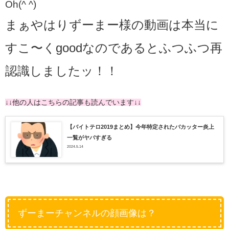
Oh(^ ^)
まぁやはりずーまー様の動画は本当に
すこ〜くgoodなのであるとふつふつ再
認識しましたッ！！
↓↓他の人はこちらの記事も読んでいます↓↓
【バイトテロ2019まとめ】今年特定されたバカッター炎上
一覧がヤバすぎる
2024.5.14
ずーまーチャンネルの顔画像は？