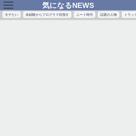
気になるNEWS
toggle
navigation
モテたい
未経験からプログラマ目指す
ニート時代
話題の人物
トラッ