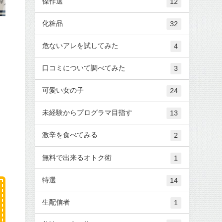
傑作選
12
化粧品
32
危ないアレを試してみた
4
口コミについて調べてみた
3
可愛い女の子
24
未経験からプログラマ目指す
13
激辛を食べてみる
2
無料で出来るオトク術
1
特選
14
生配信者
1