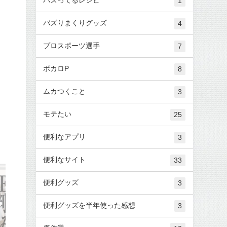
1
バズりまくりグッズ
4
プロスポーツ選手
7
ボカロP
8
ムカつくこと
3
モテたい
25
便利なアプリ
3
便利なサイト
33
便利グッズ
3
便利グッズを半年使った感想
3