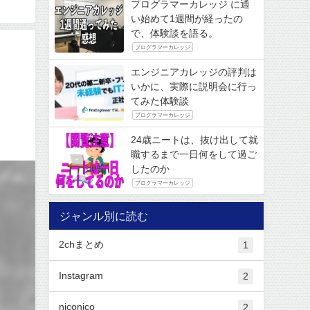
プログラマーカレッジ に通
い始めて1週間が経ったの
で、体験談を語る。
プログラマーカレッジ
エンジニアカレッジの評判は
いかに、実際に説明会に行っ
てみた体験談
プログラマーカレッジ
24歳ニートは、抜け出して就
職するまで一日何をして過ご
したのか
プログラマーカレッジ
ジャンル別に読む
2chまとめ
1
Instagram
2
niconico
2