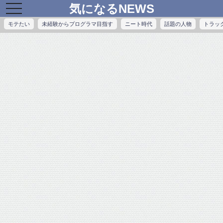
気になるNEWS
toggle
navigation
モテたい
未経験からプログラマ目指す
ニート時代
話題の人物
トラッ