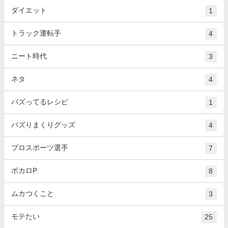
ダイエット
1
トラック運転手
4
ニート時代
3
ネタ
4
バズってるレシピ
1
バズりまくりグッズ
4
プロスポーツ選手
7
ボカロP
8
ムカつくこと
3
モテたい
25