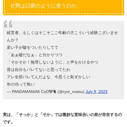
ぜ男は口癖のように使うのか。
経営者、もしくはそこそこご年齢の方こういう経験ございませ
んか？
若い子が嘘をついたりしてて
「あぁ嘘だなぁ」と分かりつつ
「そかそか！無理しないように」と声をかけるやつ
昔は自分もバレてないと思ってたわ
アレ全部バレてんだよな、今思うと恥ずかしい
年の功って怖い
— PANDAMANIAK CoD🐼🐈 (@ryot_matsu)
July 9, 2023
実は、「そっか」と「そか」では微妙な意味合いの差が存在するの
です。