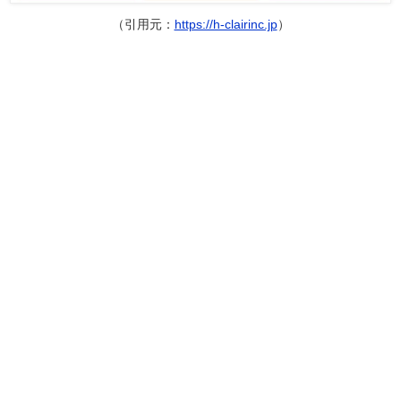
（引用元：
https://h-clairinc.jp
）