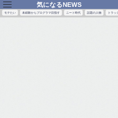
気になるNEWS
toggle
navigation
モテたい
未経験からプログラマ目指す
ニート時代
話題の人物
トラッ