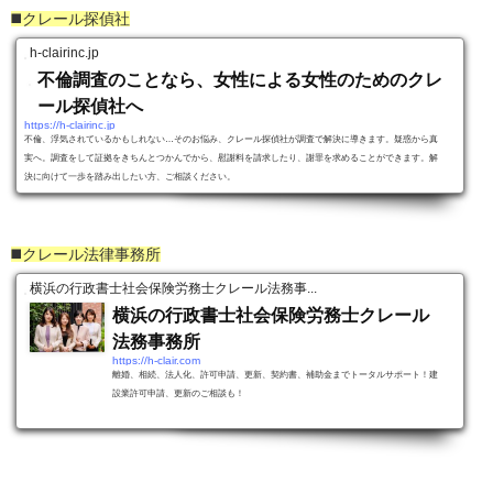
◼️クレール探偵社
h-clairinc.jp
不倫調査のことなら、女性による女性のためのクレ
ール探偵社へ
https://h-clairinc.jp
不倫、浮気されているかもしれない…そのお悩み、クレール探偵社が調査で解決に導きます。疑惑から真
実へ。調査をして証拠をきちんとつかんでから、慰謝料を請求したり、謝罪を求めることができます。解
決に向けて一歩を踏み出したい方、ご相談ください。
◼️クレール法律事務所
横浜の行政書士社会保険労務士クレール法務事...
横浜の行政書士社会保険労務士クレール
法務事務所
https://h-clair.com
離婚、相続、法人化、許可申請、更新、契約書、補助金までトータルサポート！建
設業許可申請、更新のご相談も！