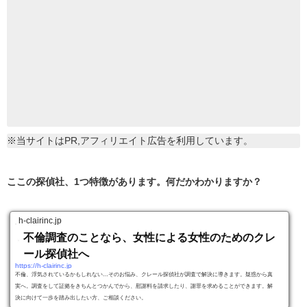
※当サイトはPR,アフィリエイト広告を利用しています。
ここの探偵社、1つ特徴があります。何だかわかりますか？
h-clairinc.jp
不倫調査のことなら、女性による女性のためのクレ
ール探偵社へ
https://h-clairinc.jp
不倫、浮気されているかもしれない…そのお悩み、クレール探偵社が調査で解決に導きます。疑惑から真
実へ。調査をして証拠をきちんとつかんでから、慰謝料を請求したり、謝罪を求めることができます。解
決に向けて一歩を踏み出したい方、ご相談ください。