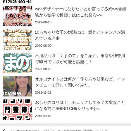
webデザイナーになりたいとか言ってる奴ww未経
験から独学で目指す奴はこれ見ろww
2019-06-25
ぽっちゃり女子の婚活には、意外とチャンスが溢
れている理由
2020-08-09
不用品回収「くまのて」をご紹介。東京や神奈川
で即日で回収が可能と話題に！
2023-08-29
オルゴナイトとは何か？作り方や効果など、イン
タビューで詳しく聞いてみた。
2021-11-02
おしりのコリほぐしチェックしてる？大変なこと
になる前にSHIRITCHI(シリッチ)へ
2019-04-02
「パンケーキが好きなんじゃなくて」という歌の曲名は？誰が歌っている？