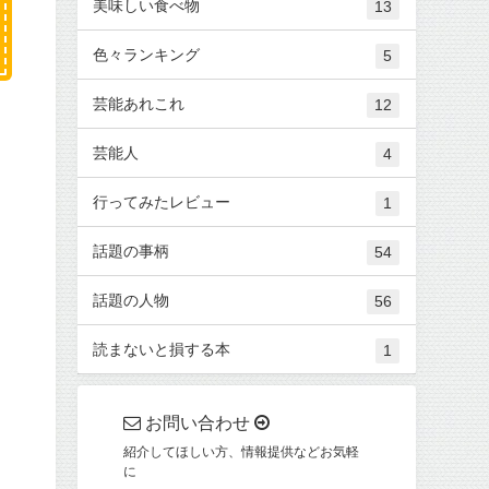
美味しい食べ物
13
色々ランキング
5
芸能あれこれ
12
芸能人
4
行ってみたレビュー
1
話題の事柄
54
話題の人物
56
読まないと損する本
1
お問い合わせ
紹介してほしい方、情報提供などお気軽
に