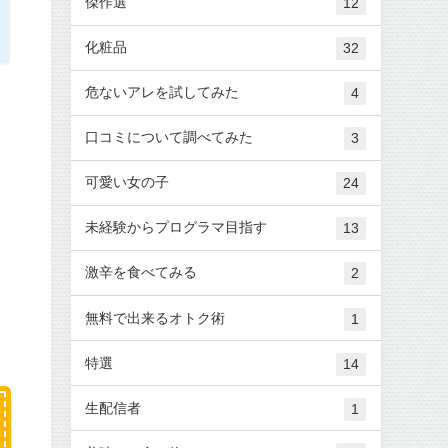
傑作選
12
化粧品
32
危ないアレを試してみた
4
口コミについて調べてみた
3
可愛い女の子
24
未経験からプログラマ目指す
13
激辛を食べてみる
2
無料で出来るオトク術
1
特選
14
生配信者
1