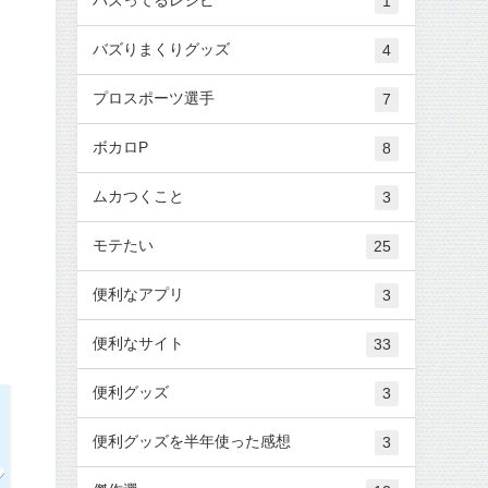
1
バズりまくりグッズ
4
プロスポーツ選手
7
ボカロP
8
ムカつくこと
3
モテたい
25
便利なアプリ
3
便利なサイト
33
便利グッズ
3
便利グッズを半年使った感想
3