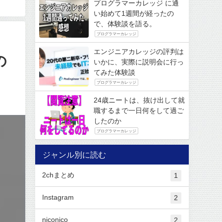
プログラマーカレッジ に通
い始めて1週間が経ったの
で、体験談を語る。
プログラマーカレッジ
エンジニアカレッジの評判は
の
いかに、実際に説明会に行っ
てみた体験談
プログラマーカレッジ
24歳ニートは、抜け出して就
職するまで一日何をして過ご
したのか
プログラマーカレッジ
ジャンル別に読む
2chまとめ
1
Instagram
2
niconico
2