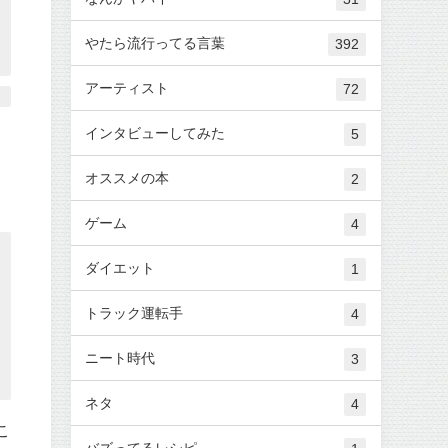
やたら流行ってる言葉
392
アーティスト
72
インタビューしてみた
5
オススメの本
2
ゲーム
4
ダイエット
1
トラック運転手
4
ニート時代
3
ネタ
4
こ
バズってるレシピ