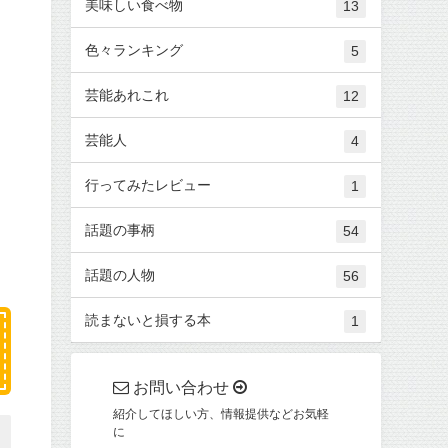
美味しい食べ物
13
色々ランキング
5
芸能あれこれ
12
芸能人
4
行ってみたレビュー
1
話題の事柄
54
話題の人物
56
読まないと損する本
1
お問い合わせ
紹介してほしい方、情報提供などお気軽
に