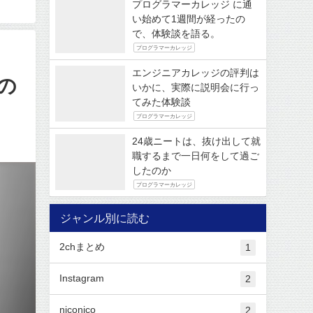
プログラマーカレッジ に通
い始めて1週間が経ったの
で、体験談を語る。
プログラマーカレッジ
エンジニアカレッジの評判は
の
いかに、実際に説明会に行っ
てみた体験談
プログラマーカレッジ
24歳ニートは、抜け出して就
職するまで一日何をして過ご
したのか
プログラマーカレッジ
ジャンル別に読む
2chまとめ
1
Instagram
2
niconico
2