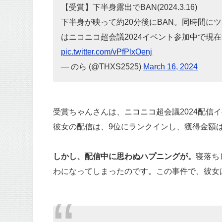
【受賞】下半身露出でBAN(2024.3.16)
下半身が映って約20分後にBAN。同時間に
はニコニコ超会議2024イベント参加中で現在9位
pic.twitter.com/vPfPlxOenj
— のら (@THXS2525)
March 16, 2024
受賞ちゃんさんは、ニコニコ超会議2024配信
彼女の配信は、9位にランクインし、獲得金額は1,
しかし、配信中に思わぬハプニングが。
寝落ち
わになってしまったのです。この事件で、彼女は