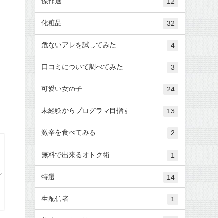
傑作選
12
化粧品
32
危ないアレを試してみた
4
口コミについて調べてみた
3
可愛い女の子
24
未経験からプログラマ目指す
13
激辛を食べてみる
2
無料で出来るオトク術
1
特選
14
生配信者
1