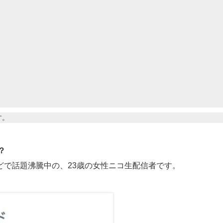
す。
？
どで話題沸騰中の、23歳の女性ニコ生配信者です。