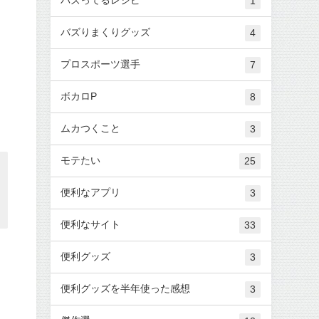
1
バズりまくりグッズ
4
プロスポーツ選手
7
ボカロP
8
ムカつくこと
3
モテたい
25
便利なアプリ
3
便利なサイト
33
便利グッズ
3
便利グッズを半年使った感想
3