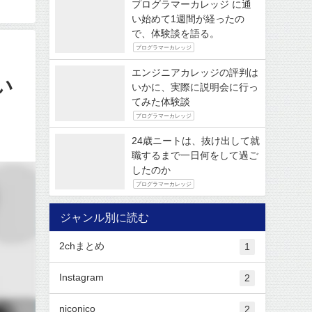
プログラマーカレッジ に通
い始めて1週間が経ったの
で、体験談を語る。
プログラマーカレッジ
エンジニアカレッジの評判は
い
いかに、実際に説明会に行っ
てみた体験談
プログラマーカレッジ
24歳ニートは、抜け出して就
職するまで一日何をして過ご
したのか
プログラマーカレッジ
ジャンル別に読む
2chまとめ
1
Instagram
2
niconico
2