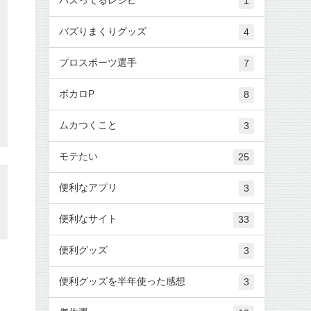
1
バズりまくりグッズ
4
プロスポーツ選手
7
ボカロP
8
ムカつくこと
3
モテたい
25
便利なアプリ
3
便利なサイト
33
便利グッズ
3
便利グッズを半年使った感想
3