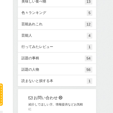
美味しい食べ物
13
色々ランキング
5
芸能あれこれ
12
芸能人
4
行ってみたレビュー
1
話題の事柄
54
話題の人物
56
読まないと損する本
1
お問い合わせ
紹介してほしい方、情報提供などお気軽
に