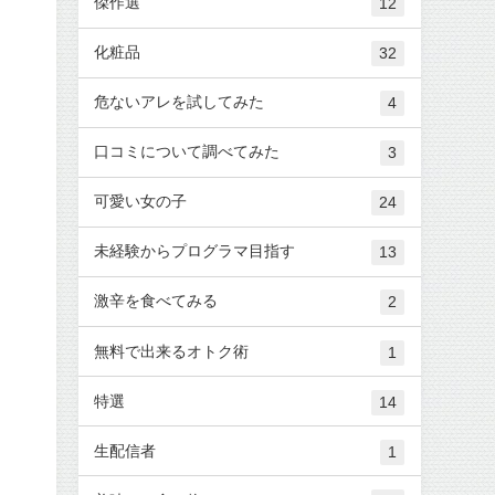
傑作選
12
化粧品
32
危ないアレを試してみた
4
口コミについて調べてみた
3
可愛い女の子
24
未経験からプログラマ目指す
13
激辛を食べてみる
2
無料で出来るオトク術
1
特選
14
生配信者
1