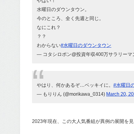
やばい！
水曜日のダウンタウン。
今のところ、全く先週と同じ。
なにこれ？
？？
わからない
#水曜日のダウンタウン
— コタシロポン@投資年収400万サラリーマン (@k
やはり、何かあるぞ…ベッキイに。
#水曜日
— もりりん (@morikawa_0314)
March 20, 2
2023年現在、この大人気番組が異例の展開を