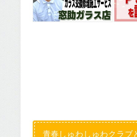
ムネ
青春しゅわしゅわクラブ