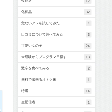
傑作選
12
化粧品
32
危ないアレを試してみた
4
口コミについて調べてみた
3
可愛い女の子
24
未経験からプログラマ目指す
13
激辛を食べてみる
2
無料で出来るオトク術
1
特選
14
生配信者
1