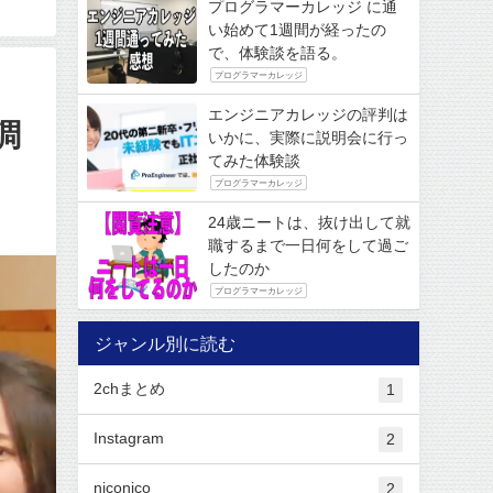
プログラマーカレッジ に通
い始めて1週間が経ったの
で、体験談を語る。
プログラマーカレッジ
エンジニアカレッジの評判は
調
いかに、実際に説明会に行っ
てみた体験談
プログラマーカレッジ
24歳ニートは、抜け出して就
職するまで一日何をして過ご
したのか
プログラマーカレッジ
ジャンル別に読む
2chまとめ
1
Instagram
2
niconico
2