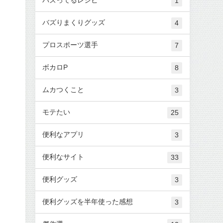
1
バズりまくりグッズ
4
プロスポーツ選手
7
ボカロP
8
ムカつくこと
3
モテたい
25
便利なアプリ
3
便利なサイト
33
便利グッズ
3
便利グッズを半年使った感想
3