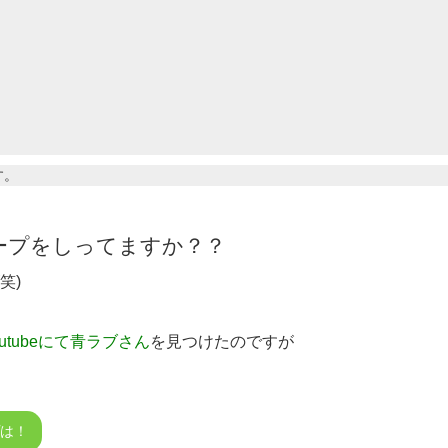
す。
ープをしってますか？？
笑)
utubeにて青ラブさん
を見つけたのですが
プは！