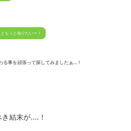
っともっと知りたいー！
る事を頑張って探してみましたぁ...！
結末が....！