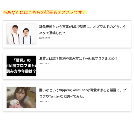
※あなたにはこちらの記事もオススメです。
雑魚寿司という言葉がM1で話題に。オズワルドのどういう
ネタで登場した？
2020.12.20
夏背とは誰？性別や読み方は？wiki風プロフまとめ！
2020.12.20
酢いかというVipperのYoutuberが可愛すぎると話題に。プ
ロフやTwitterなど調べてみた。
2020.12.10