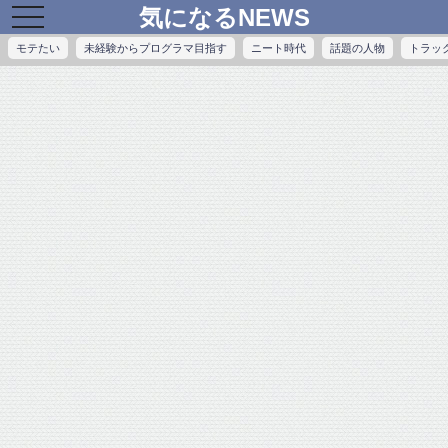
気になるNEWS
toggle
navigation
モテたい
未経験からプログラマ目指す
ニート時代
話題の人物
トラッ