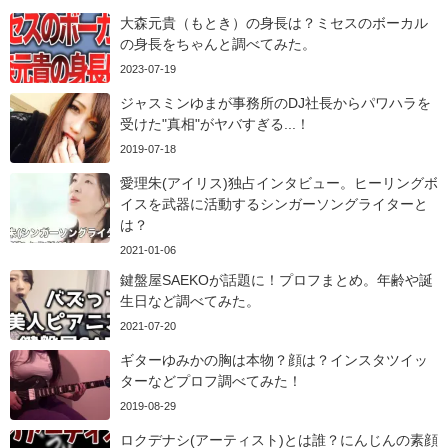
大森元貴（もとき）の身長は？ミセスのボーカル
の身長をちゃんと調べてみた。
2023-07-19
ジャスミンゆまが事務所のDJ社長からパワハラを
受けた"真相"がヤバすぎる...！
2019-07-18
愛理朱(アイリス)独占インタビュー。ヒーリングボ
イスを武器に活動するシンガーソングライターと
は？
2021-01-06
鍵盤屋SAEKOが話題に！プロフまとめ。年齢や誕
生日など調べてみた。
2021-07-20
ギターゆみかの胸は本物？顔は？インスタツイッ
ターなどプロフ調べてみた！
2019-08-29
ロクデナシ(アーティスト)とは誰？にんじんの素顔