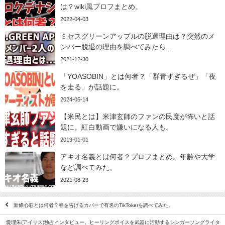
は？wiki風プロフまとめ。
2022-04-03
ミセスグリーンアップルの脱退理由は？突然のメ
ンバー脱退の理由を調べてみたら...
2021-12-30
「YOASOBIN」とは何者？「群青すぎるぜ」「夜
を走る」が話題に。
2024-05-14
【米民とは】米津玄師のファンの民度が怖いと話
題に。紅白動画で嫌いになる人も。
2019-01-01
アキオ名義とは何者？プロフまとめ。年齢や大学
など調べてみた。
2021-08-23
新條心彩とは何者？春を告げるカバーで有名のTikTokerを調べてみた。
愛理朱(アイリス)独占インタビュー。ヒーリングボイスを武器に活動するシンガーソングライタ