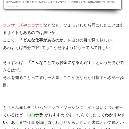
新たな副業として注目されているスキルシェア インターネットの発達により、気軽に副業が行える時代に
なりました。 …
ランサーズ
や
ココナラ
などなど、ひょっとしたら耳にしたことはあ
るサイトもあるのでは無いか。
ここで、
「どんな仕事があるのか」
を自分の目で見て欲しい。
あわよくば自分で1件でもこなせるようになってみてほしい。
そうすれば、
「こんなことでもお金になるんだ！」
という発見がで
きるはず。
それを知ることってすげー大事。ここがあなたが目指すべき第一歩
目。
もちろん俺もそういったクラウドソーシングサイトはいくつか使っ
ているけど、
ココナラ
がおすすめです。なんてったって
わかりやす
い
。あくまで仕事を請け負うわけだからいちいち書式とか文体とか