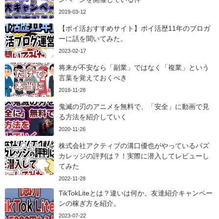
2019-03-12
【ポイ活おすすめサイト】ポイ活歴11年のブロガ
ーに話を聞いてみた。
2023-02-17
将来が不安なら「副業」ではなく「複業」という
言葉を覚えておくべき
2018-11-28
鬼滅の刃のアニメを無料で、「安全」に動画で見
る方法を紹介していく
2020-11-26
株式会社アクティブの溝口優也がやっているバズ
カレッジの評判は？！実際に潜入してレビューし
てみた
2022-11-28
TikTokLiteとは？違いは何か。友達紹介キャンペー
ンの稼ぎ方を紹介。
2023-07-22