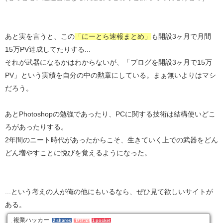
あと実を言うと、この
「にーとら速報まとめ」
も開設3ヶ月で月間
15万PV達成してたりする...
それが武器になるかはわからないが、「ブログを開設3ヶ月で15万
PV」という実績を自分の中の勲章にしている。まぁ無いよりはマシ
だろう。
あとPhotoshopの勉強であったり、PCに関する技術は結構使いどこ
ろがあったりする。
2年間のニート時代があったからこそ、生きていく上での武器をどん
どん増やすことに悦びを覚えるようになった。
...という考えの人が俺の他にもいるなら、ぜひ見て欲しいサイトが
ある。
複業ハッカー
2 shares
6 users
1 pocket