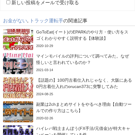
新しい投稿をメールで受け取る
お金がない
,
トラック運転手
の関連記事
GoToEat(イート)のEPARKのやり方・使い方をス
ゴくわかりやすく説明する【体験談】
2020-10-29
マインモバイルの評判について調べてみた。なぜ
怪しいと言われているのか？
2021-03-14
【話題の】100円古着仕入れじゃなく、大阪にある
0円古着仕入れのorucan373に突撃してみた
2024-08-25
副業は2chまとめサイトをやるべき理由【自動ツー
ルでの作り方はこちら】
2020-02-26
ハイレバ戦士まんぼう(FX手法/元借金)が特大キャ
ンペーンを開催している件