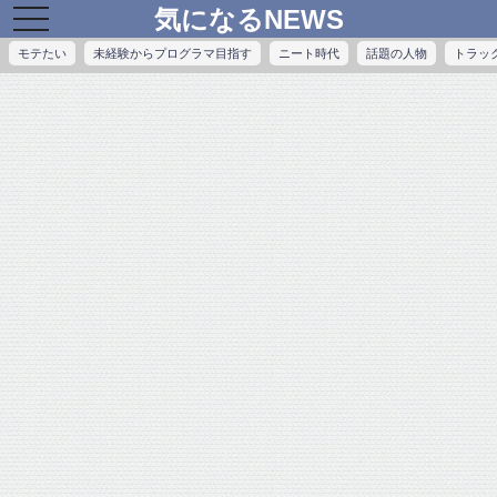
気になるNEWS
toggle
navigation
モテたい
未経験からプログラマ目指す
ニート時代
話題の人物
トラッ