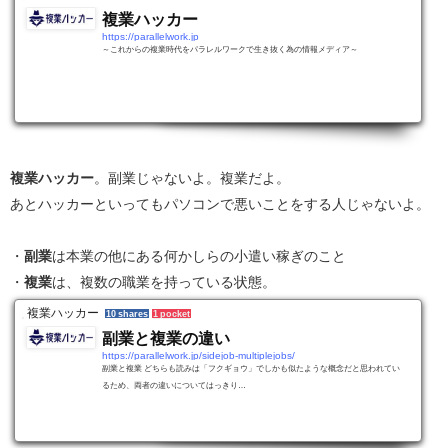
複業ハッカー
https://parallelwork.jp
～これからの複業時代をパラレルワークで生き抜く為の情報メディア～
複業ハッカー
。副業じゃないよ。複業だよ。
あとハッカーといってもパソコンで悪いことをする人じゃないよ。
・
副業
は本業の他にある何かしらの小遣い稼ぎのこと
・
複業
は、複数の職業を持っている状態。
複業ハッカー
10 shares
1 pocket
副業と複業の違い
https://parallelwork.jp/sidejob-multiplejobs/
副業と複業 どちらも読みは「フクギョウ」でしかも似たような概念だと思われてい
るため、両者の違いについてはっきり…