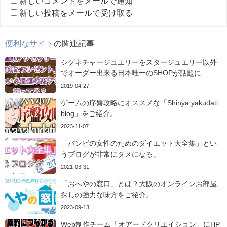
新しいコメントをメールで通知
新しい投稿をメールで受け取る
便利なサイト
の関連記事
シグネチャージュエリーをスタージュエリー以外
でオーダー出来る日本唯一のSHOPが話題に
2019-04-27
ゲームの序盤攻略にオススメな「Shinya yakudati
blog」をご紹介。
2023-11-07
「バンビの女性のためのダイエット大全集」とい
うブログが非常にタメになる。
2021-03-31
「おへやの窓口」とは？大阪のオンラインお部屋
探しの強力な味方をご紹介。
2023-09-13
Web制作チーム「オアードクリエイション」にHP