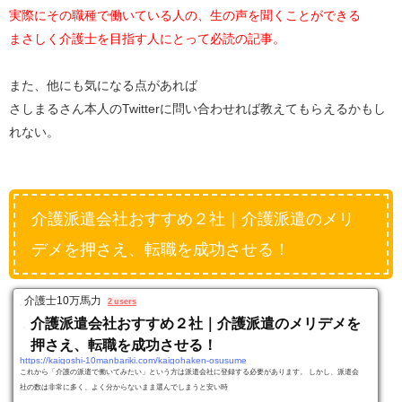
実際にその職種で働いている人の、生の声を聞くことができる
まさしく介護士を目指す人にとって必読の記事。
また、他にも気になる点があれば
さしまるさん本人のTwitterに問い合わせれば教えてもらえるかもし
れない。
介護派遣会社おすすめ２社｜介護派遣のメリ
デメを押さえ、転職を成功させる！
介護士10万馬力
2 users
介護派遣会社おすすめ２社｜介護派遣のメリデメを
押さえ、転職を成功させる！
https://kaigoshi-10manbariki.com/kaigohaken-osusume
これから「介護の派遣で働いてみたい」という方は派遣会社に登録する必要があります。 しかし、派遣会
社の数は非常に多く、よく分からないまま選んでしまうと安い時