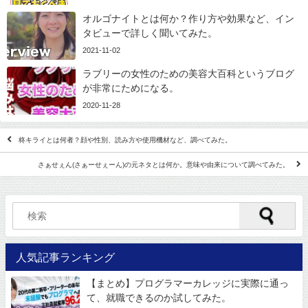
オルゴナイトとは何か？作り方や効果など、イン
タビューで詳しく聞いてみた。
2021-11-02
ラブリーの女性のための美容大百科というブログ
が非常にためになる。
2020-11-28
柊キライとは何者？顔や性別、読み方や使用機材など、調べてみた。
さぁせぇん(さぁーせぇーん)の元ネタとは何か。意味や由来について調べてみた。
人気記事ランキング
【まとめ】プログラマーカレッジに実際に通っ
て、就職できるのか試してみた。