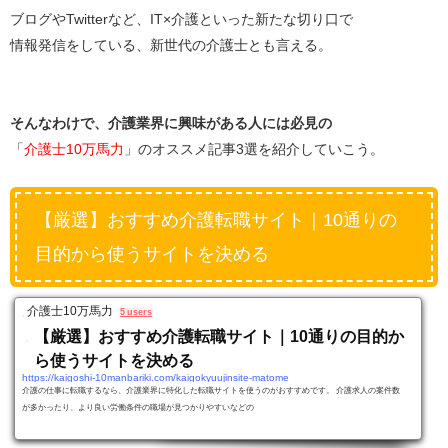
ブログやTwitterなど、IT×介護といった新たな切り口で
情報発信をしている、新世代の介護士とも言える。
そんなわけで、介護業界に興味がある人には必見の
「
介護士10万馬力
」のオススメ記事3選を紹介していこう。
【厳選】おすすめ介護転職サイト｜10通りの
目的から使うサイトを決める
介護士10万馬力
5 users
【厳選】おすすめ介護転職サイト｜10通りの目的か
ら使うサイトを決める
https://kaigoshi-10manbariki.com/kaigokyuujinsite-matome
介護の仕事に転職するなら、介護業界に特化した転職サイトを使うのがおすすめです。 介護求人の案件数
が多かったり、より良い労働条件の職場が見つかりやすいなどの