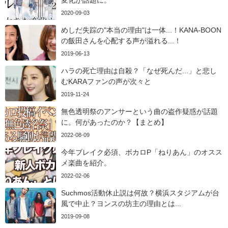
2020-09-03
めしだ失踪の"本当の理由"は一体...！KANA-BOON
の飯田さんを心配する声が溢れる...！
2019-06-13
ハラの死亡理由は自殺？「なぜ死んだ...」と悲し
むKARAファンの声が次々と
2019-11-24
無色透明祭のアンサーという曲の盗作疑惑が話題
に。何があったのか？【まとめ】
2022-08-09
今年ブレイク必須、ボカロP「ねりあん」のオスス
メ楽曲を紹介。
2022-02-06
Suchmos活動休止説は何故？横浜スタジアムが台
風で中止？ヨンスの坊主の理由とは...
2019-09-08