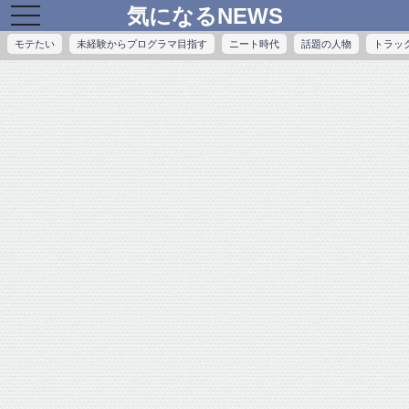
気になるNEWS
toggle
navigation
モテたい
未経験からプログラマ目指す
ニート時代
話題の人物
トラッ