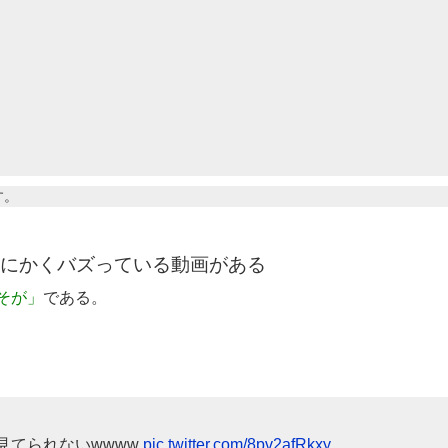
す。
てとにかくバズっている動画がある
そが」
である。
見てられないwwww
pic.twitter.com/8pv2afRkxy