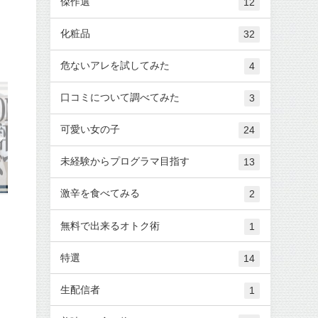
傑作選
12
化粧品
32
危ないアレを試してみた
4
口コミについて調べてみた
3
可愛い女の子
24
未経験からプログラマ目指す
13
激辛を食べてみる
2
無料で出来るオトク術
1
特選
14
生配信者
1