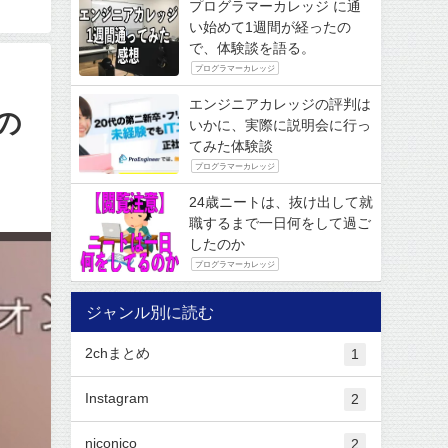
プログラマーカレッジ に通
い始めて1週間が経ったの
で、体験談を語る。
プログラマーカレッジ
エンジニアカレッジの評判は
の
いかに、実際に説明会に行っ
てみた体験談
プログラマーカレッジ
24歳ニートは、抜け出して就
職するまで一日何をして過ご
したのか
プログラマーカレッジ
ジャンル別に読む
2chまとめ
1
Instagram
2
niconico
2