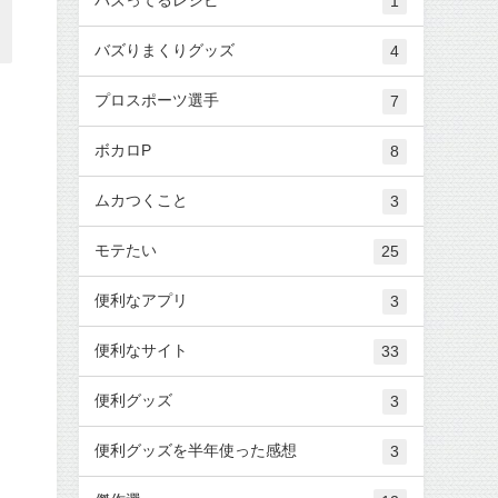
1
バズりまくりグッズ
4
プロスポーツ選手
7
ボカロP
8
ムカつくこと
3
モテたい
25
便利なアプリ
3
便利なサイト
33
便利グッズ
3
便利グッズを半年使った感想
3