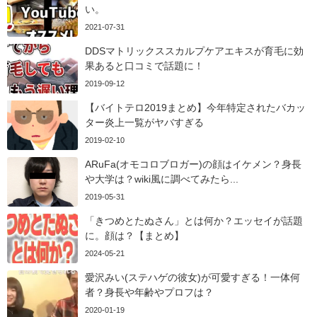
い。
2021-07-31
DDSマトリックススカルプケアエキスが育毛に効
果あると口コミで話題に！
2019-09-12
【バイトテロ2019まとめ】今年特定されたバカッ
ター炎上一覧がヤバすぎる
2019-02-10
ARuFa(オモコロブロガー)の顔はイケメン？身長
や大学は？wiki風に調べてみたら...
2019-05-31
「きつめとたぬさん」とは何か？エッセイが話題
に。顔は？【まとめ】
2024-05-21
愛沢みい(ステハゲの彼女)が可愛すぎる！一体何
者？身長や年齢やプロフは？
2020-01-19