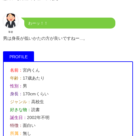
わーッ！！
筆者
男は身長が低いかたの方が良いですねー...。
PROFILE
名前：
宮内くん
年齢：
17歳あたり
性別：
男
身長：
170cmくらい
ジャンル：
高校生
好きな物：
読書
誕生日：
2002年不明
特徴：
面白い
所属：
無し