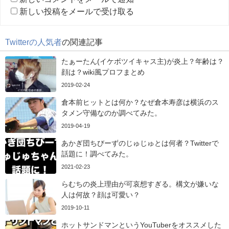
新しい投稿をメールで受け取る
Twitterの人気者
の関連記事
たぁーたん(イケボツイキャス主)が炎上？年齢は？
顔は？wiki風プロフまとめ
2019-02-24
倉本前ヒットとは何か？なぜ倉本寿彦は横浜のス
タメン守備なのか調べてみた。
2019-04-19
あかぎ団ちびーずのじゅじゅとは何者？Twitterで
話題に！調べてみた。
2021-02-23
らむちの炎上理由が可哀想すぎる。構文が嫌いな
人は何故？顔は可愛い？
2019-10-11
ホットサンドマンというYouTuberをオススメした