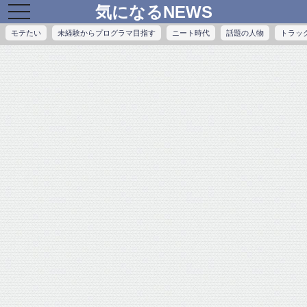
気になるNEWS
toggle
navigation
モテたい
未経験からプログラマ目指す
ニート時代
話題の人物
トラッ