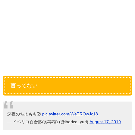
言ってない
深夜のちよもも②
pic.twitter.com/WeTROwJc18
— イベリコ百合豚(劣等種) (@iberico_yuri)
August 17, 2019