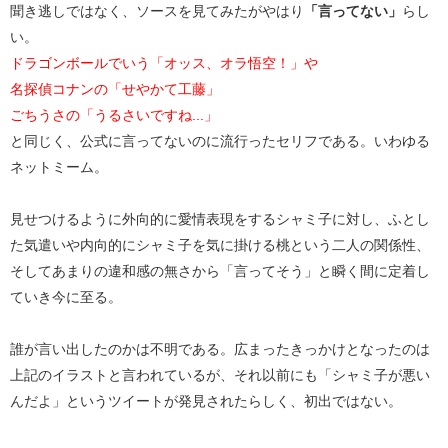
聞き逃しではなく、ソースを見てみたがやはり
「言ってない」
らし
い。
ドラゴンボールでいう「オッス、オラ悟空！」や
名探偵コナンの「せやかて工藤」
ごちうさの「うるさいですね...」
と同じく、公式に言ってないのに流行ったセリフである。いわゆる
ネットミーム。
見せつけるように外向的に愛情表現をするシャミ子に対し、ふとし
た気遣いや内向的にシャミ子を気に掛ける桃という二人の関係性、
そしてあまりの違和感の無さから「言ってそう」と瞬く間に定着し
ていき今に至る。
誰が言い出したのかは不明である。広まったきっかけとなったのは
上記のイラストと言われているが、それ以前にも「シャミ子が悪い
んだよ」というツイートが発見されたらしく、初出ではない。