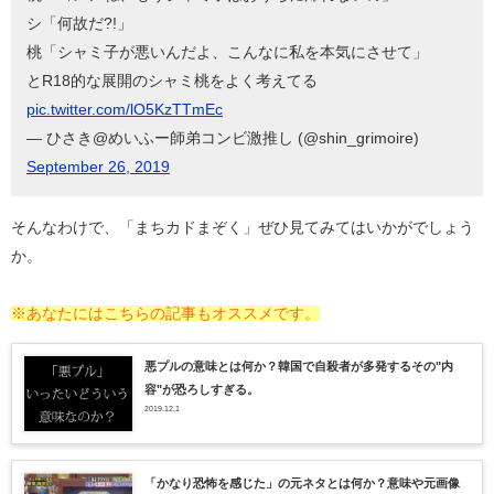
シ「何故だ?!」
桃「シャミ子が悪いんだよ、こんなに私を本気にさせて」
とR18的な展開のシャミ桃をよく考えてる
pic.twitter.com/lO5KzTTmEc
— ひさき@めいふー師弟コンビ激推し (@shin_grimoire)
September 26, 2019
そんなわけで、「まちカドまぞく」ぜひ見てみてはいかがでしょう
か。
※あなたにはこちらの記事もオススメです。
悪プルの意味とは何か？韓国で自殺者が多発するその"内
容"が恐ろしすぎる。
2019.12.1
「かなり恐怖を感じた」の元ネタとは何か？意味や元画像