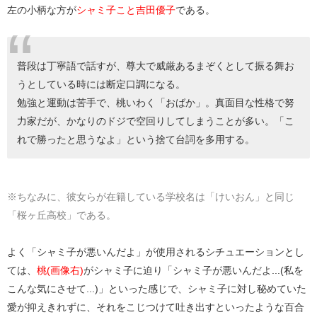
左の小柄な方が
シャミ子こと吉田優子
である。
普段は丁寧語で話すが、尊大で威厳あるまぞくとして振る舞お
うとしている時には断定口調になる。
勉強と運動は苦手で、桃いわく「おばか」。真面目な性格で努
力家だが、かなりのドジで空回りしてしまうことが多い。「こ
れで勝ったと思うなよ」という捨て台詞を多用する。
※ちなみに、彼女らが在籍している学校名は「けいおん」と同じ
「桜ヶ丘高校」である。
よく「シャミ子が悪いんだよ」が使用されるシチュエーションとし
ては、
桃(画像右)
がシャミ子に迫り「シャミ子が悪いんだよ...(私を
こんな気にさせて...)」といった感じで、シャミ子に対し秘めていた
愛が抑えきれずに、それをこじつけて吐き出すといったような百合