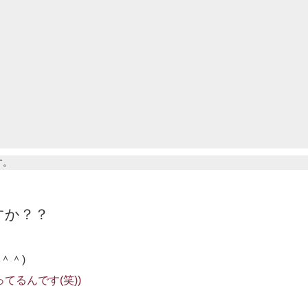
す。
すか？？
＾＾)
てるんです(笑))