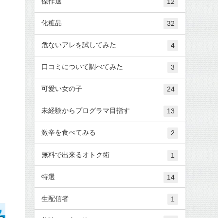
傑作選
12
化粧品
32
危ないアレを試してみた
4
口コミについて調べてみた
3
可愛い女の子
24
未経験からプログラマ目指す
13
激辛を食べてみる
2
無料で出来るオトク術
1
特選
14
生配信者
1