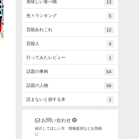
美味しい食べ物
13
色々ランキング
5
芸能あれこれ
12
芸能人
4
行ってみたレビュー
1
話題の事柄
54
話題の人物
56
読まないと損する本
1
お問い合わせ
紹介してほしい方、情報提供などお気軽
に