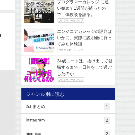
プログラマーカレッジ に通
い始めて1週間が経ったの
で、体験談を語る。
プログラマーカレッジ
エンジニアカレッジの評判は
？
いかに、実際に説明会に行っ
てみた体験談
プログラマーカレッジ
24歳ニートは、抜け出して就
職するまで一日何をして過ご
したのか
プログラマーカレッジ
ジャンル別に読む
2chまとめ
1
Instagram
2
niconico
2