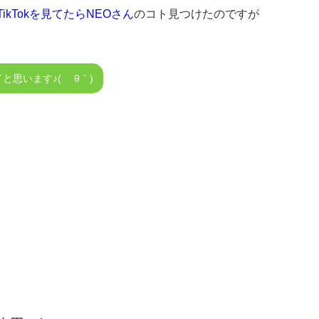
ikTokを見てたらNEOさん
のコト見つけたのですが
思います♪( ´θ｀)