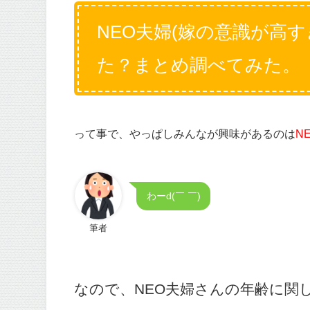
NEO夫婦(嫁の意識が高
た？まとめ調べてみた。
って事で、やっぱしみんなが興味があるのは
N
わーd(￣ ￣)
筆者
なので、NEO夫婦さんの年齢に関