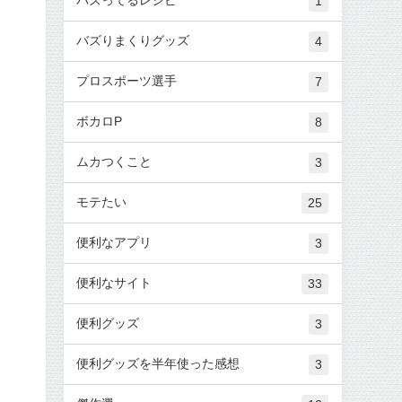
1
バズりまくりグッズ
4
プロスポーツ選手
7
ボカロP
8
ムカつくこと
3
モテたい
25
便利なアプリ
3
便利なサイト
33
便利グッズ
3
便利グッズを半年使った感想
3