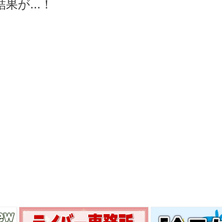
が...！