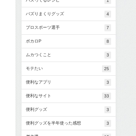
1
バズりまくりグッズ
4
プロスポーツ選手
7
ボカロP
8
ムカつくこと
3
モテたい
25
便利なアプリ
3
便利なサイト
33
便利グッズ
3
便利グッズを半年使った感想
3