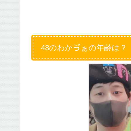
48のわかゔぁの年齢は？