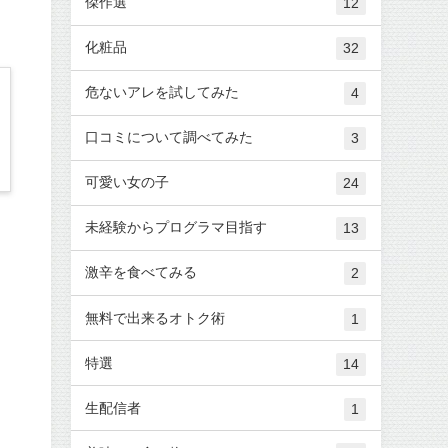
傑作選
12
化粧品
32
危ないアレを試してみた
4
口コミについて調べてみた
3
可愛い女の子
24
未経験からプログラマ目指す
13
激辛を食べてみる
2
無料で出来るオトク術
1
特選
14
生配信者
1