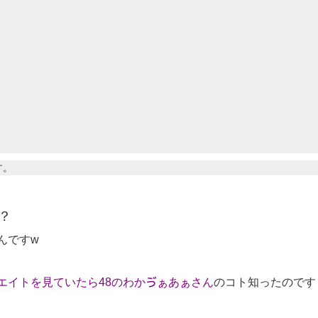
す。
？
んですw
エイトを見ていたら48のわかゔぁあぁさん
のコト知ったのです