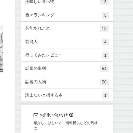
美味しい食べ物
13
色々ランキング
5
芸能あれこれ
12
芸能人
4
行ってみたレビュー
1
話題の事柄
54
話題の人物
56
読まないと損する本
1
お問い合わせ
紹介してほしい方、情報提供などお気軽
に