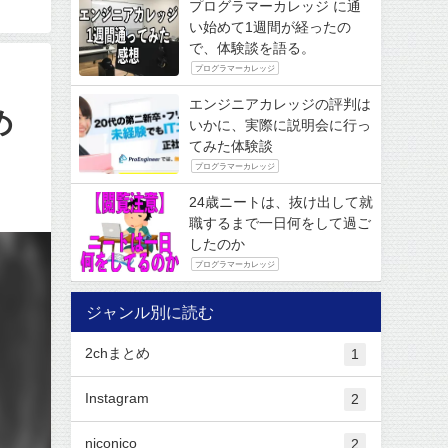
プログラマーカレッジ に通
い始めて1週間が経ったの
で、体験談を語る。
プログラマーカレッジ
エンジニアカレッジの評判は
め
いかに、実際に説明会に行っ
てみた体験談
プログラマーカレッジ
24歳ニートは、抜け出して就
職するまで一日何をして過ご
したのか
プログラマーカレッジ
ジャンル別に読む
2chまとめ
1
Instagram
2
niconico
2