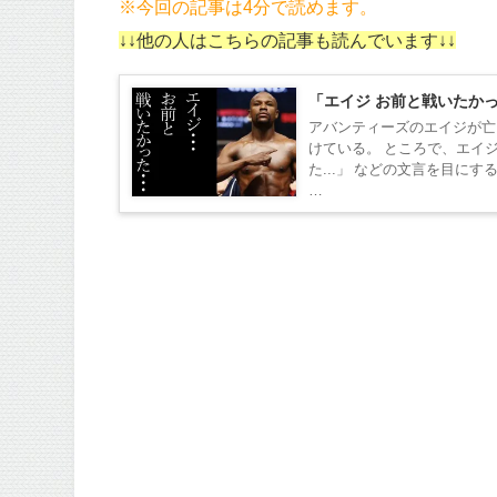
※今回の記事は4分で読めます。
↓↓他の人はこちらの記事も読んでいます↓↓
「エイジ お前と戦いたか
アバンティーズのエイジが亡
けている。 ところで、エイ
た...」 などの文言を目に
…