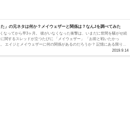
った」の元ネタは何か？メイウェザーと関係は？なんJを調べてみた
くなってから早3ヶ月。 彼がいなくなった衝撃は、いまだに世間を騒がせ続
ジに関するスレッドが立つたびに 「メイウェザー」 「お前と戦いたかっ
する。 エイジとメイウェザーに何の関係があるのだろうか？ 記憶にある限り...
2019.9.14