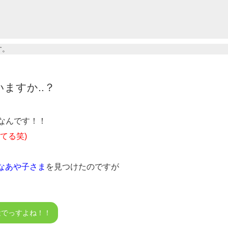
す。
ますか..？
なんです！！
てる笑)
一途なあや子さま
を見つけたのですが
途でっすよね！！