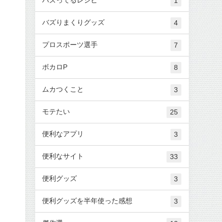
1
バズりまくりグッズ
4
プロスポーツ選手
7
ボカロP
8
ムカつくこと
3
モテたい
25
便利なアプリ
3
便利なサイト
33
便利グッズ
3
便利グッズを半年使った感想
3