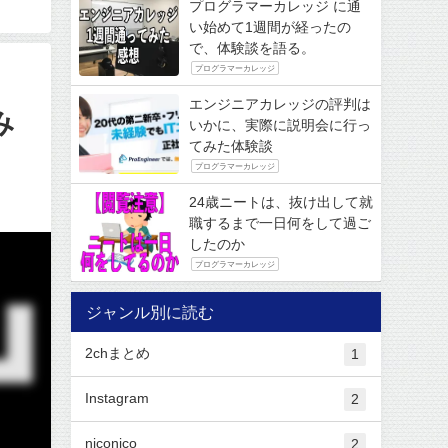
プログラマーカレッジ に通
い始めて1週間が経ったの
で、体験談を語る。
プログラマーカレッジ
エンジニアカレッジの評判は
み
いかに、実際に説明会に行っ
てみた体験談
プログラマーカレッジ
24歳ニートは、抜け出して就
職するまで一日何をして過ご
したのか
プログラマーカレッジ
ジャンル別に読む
2chまとめ
1
Instagram
2
niconico
2