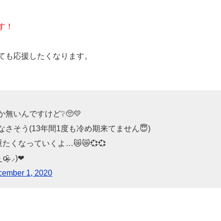
す！
ても応援したくなります。
無いんですけど❔🥺💛
そう(13年間1度も冷め期来てません😇)
くなっていくよ…😿😿💞💞
᷅⸝⸝)❤︎
ember 1, 2020