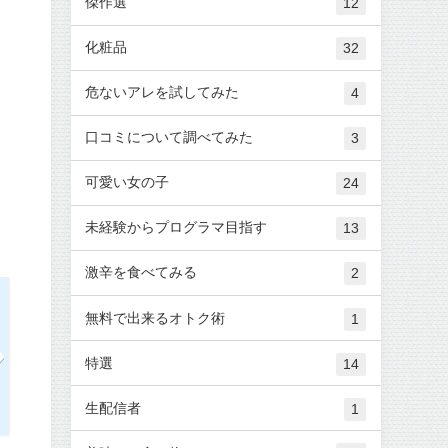
傑作選
12
化粧品
32
危ないアレを試してみた
4
口コミについて調べてみた
3
可愛い女の子
24
未経験からプログラマ目指す
13
激辛を食べてみる
2
無料で出来るオトク術
1
特選
14
生配信者
1