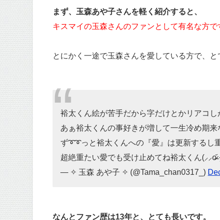
まず、玉森あや子さんを軽く紹介すると、
キスマイの玉森さんのファンとして有名な方で
とにかく一途で玉森さんを愛している方で、と
裕太くん絵が苦手だから字だけとかリアコしか
あぁ裕太くんの事好きが増して一生冷め期来なさ
ず➰➰っと裕太くんへの『愛』は更新するし重た
超絶重たい愛でも受け止めてね裕太くん(⸝⸝o̴̶̷᷄ ·̭ o̴̶̷̥
— ✧ 玉森 あや子 ✧ (@Tama_chan0317_)
Dec
なんとファン歴は13年と、とても長いです。