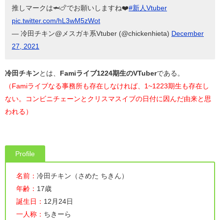
推しマークは🦈🍗でお願いしますね❤️
#新人Vtuber
pic.twitter.com/hL3wM5zWot
— 冷田チキン@メスガキ系Vtuber (@chickenhieta)
December
27, 2021
冷田チキン
とは、
Famiライブ1224期生のVTuber
である。
（Famiライブなる事務所も存在しなければ、1~1223期生も存在し
ない。コンビニチェーンとクリスマスイブの日付に因んだ由来と思
われる）
Profile
名前：
冷田チキン（さめた ちきん）
年齢：
17歳
誕生日：
12月24日
一人称：
ちきーら