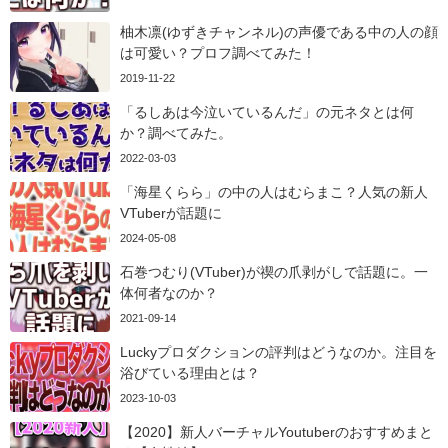
柚木凛(ゆずきチャンネル)の声優である中の人の顔
は可愛い？プロフ調べてみた！
2019-11-22
「るしあは今泣いているんだ」の元ネタとは何
か？調べてみた。
2022-03-03
「海星くらら」の中の人はむらまこ？人気の新人
VTuberが話題に
2024-05-08
石巻つむり(VTuber)が禊の爪剥がしで話題に。一
体何者なのか？
2021-09-14
Luckyプロダクションの評判はどうなのか。注目を
浴びている理由とは？
2023-10-03
【2020】新人バーチャルYoutuberのおすすめまと