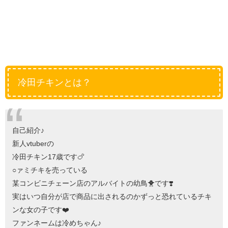
冷田チキンとは？
自己紹介♪
新人vtuberの
冷田チキン17歳です🍗
○ァミチキを売っている
某コンビニチェーン店のアルバイトの幼鳥🐥です❣️
実はいつ自分が店で商品に出されるのかずっと恐れているチキ
ンな女の子です❤️
ファンネームは冷めちゃん♪