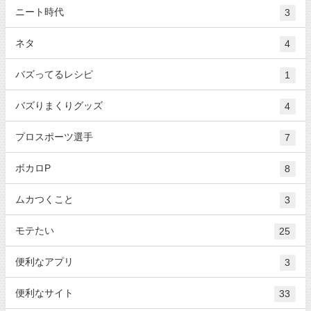
ニート時代
3
ネタ
4
バズってるレシピ
1
バズりまくりグッズ
4
プロスポーツ選手
7
ボカロP
8
ムカつくこと
3
モテたい
25
便利なアプリ
3
便利なサイト
33