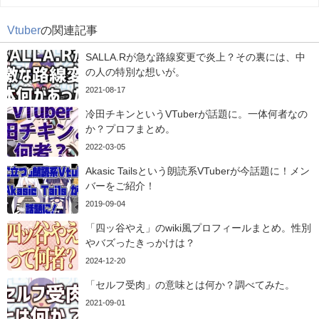
Vtuber
の関連記事
SALLA.Rが急な路線変更で炎上？その裏には、中
の人の特別な想いが。
2021-08-17
冷田チキンというVTuberが話題に。一体何者なの
か？プロフまとめ。
2022-03-05
Akasic Tailsという朗読系VTuberが今話題に！メン
バーをご紹介！
2019-09-04
「四ッ谷やえ」のwiki風プロフィールまとめ。性別
やバズったきっかけは？
2024-12-20
「セルフ受肉」の意味とは何か？調べてみた。
2021-09-01