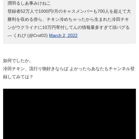
潤羽るしあ事みけねこ
登録者52万人で1000円/月のキャスメンバーも700人を超えて大
勝利を収める傍ら、チキン冷めちゃったから生まれた冷田チキ
ンがウクライナに10万円寄付してんの情報量多すぎて頭バグる
— くれぴ (@Crst02)
March 2, 2022
如何でしたか。
冷田チキン、流行り物好きならば よかったらあなたもチャンネル登
録してみては？