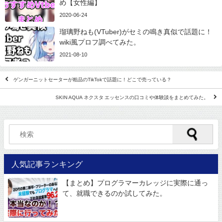
め【女性編】
2020-06-24
瑠璃野ねも(VTuber)がセミの鳴き真似で話題に！
wiki風プロフ調べてみた。
2021-08-10
ゲンガーニットセーターが粗品のTikTokで話題に！どこで売っている？
SKIN AQUA ネクスタ エッセンスの口コミや体験談をまとめてみた。
人気記事ランキング
【まとめ】プログラマーカレッジに実際に通っ
て、就職できるのか試してみた。