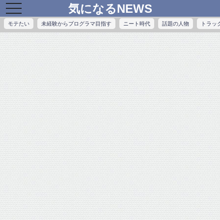
気になるNEWS
toggle
navigation
モテたい
未経験からプログラマ目指す
ニート時代
話題の人物
トラッ