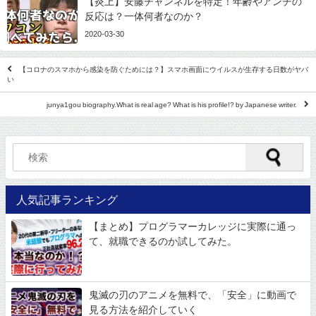
【炎上】安藤チャンネルを特定！年齢やアンチの
反応は？一体何者なのか？
2020-03-30
【コロナのスマホから感染を防ぐためには？】スマホ画面にウイルスが生存する日数がヤバ
い
junya1gou biography.What is real age? What is his profile!? by Japanese writer.
人気記事ランキング
【まとめ】プログラマーカレッジに実際に通っ
て、就職できるのか試してみた。
鬼滅の刃のアニメを無料で、「安全」に動画で
見る方法を紹介していく