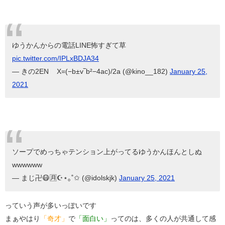
ゆうかんからの電話LINE怖すぎて草
pic.twitter.com/IPLxBDJA34
— きの2EN︎︎ ︎︎︎︎ ︎︎ ︎︎ X=(−b±v‾b²−4ac)/2a (@kino__182)
January 25,
2021
ソープでめっちゃテンション上がってるゆうかんほんとしぬ
wwwwww
— まじ卍😷🈷☪︎⋆｡˚✩ (@idolskjk)
January 25, 2021
っていう声が多いっぽいです
まぁやはり
「奇才」
で
「面白い」
ってのは、多くの人が共通して感