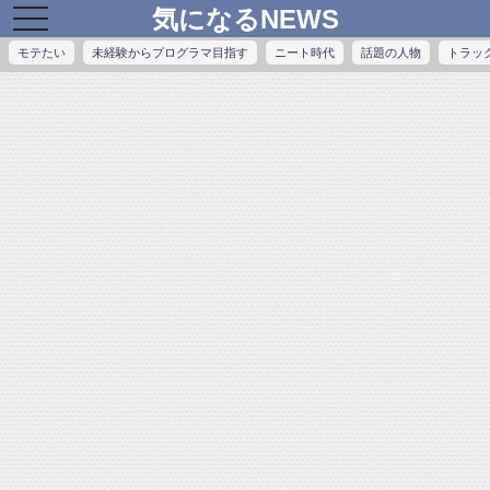
気になるNEWS
toggle
navigation
モテたい
未経験からプログラマ目指す
ニート時代
話題の人物
トラッ