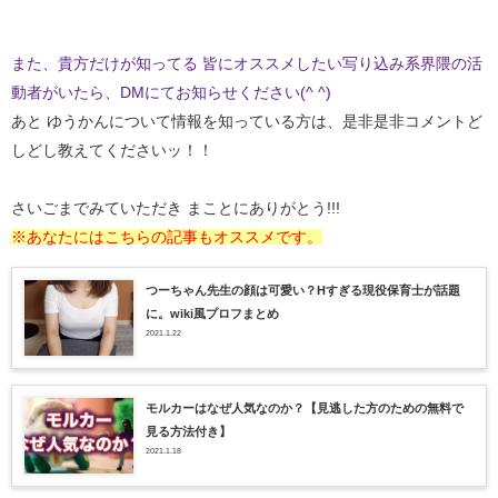
また、貴方だけが知ってる 皆にオススメしたい写り込み系界隈の活
動者がいたら、DMにてお知らせください(^ ^)
あと ゆうかんについて情報を知っている方は、是非是非コメントど
しどし教えてくださいッ！！
さいごまでみていただき まことにありがとう!!!
※あなたにはこちらの記事もオススメです。
つーちゃん先生の顔は可愛い？Hすぎる現役保育士が話題
に。wiki風プロフまとめ
2021.1.22
モルカーはなぜ人気なのか？【見逃した方のための無料で
見る方法付き】
2021.1.18