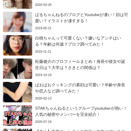
2020-03-26
ぱるちゃんねるのブログとYoutubeが凄い！顔は可
愛い？イラストが凄すぎる！
2019-05-21
白桃ちゃんって可愛くない？嫌いなアンチはい
る？年齢は何歳？プロフ調べてみた！
2019-11-21
松藤健介のプロフィールまとめ！身長や彼女や誕
生日は？大学は？さきとの関係は？
2019-10-19
ぱおぱおクッキングの素顔は可愛い？年齢や身長
や恋人など調べてみた！
2020-02-13
STAKちゃんねるというグループyoutuberが熱い！
人気の秘密やメンバーを完全紹介！
2020-07-18