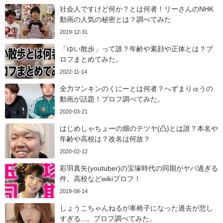
社会人ですけど何か？とは何者！リーさんのNHK
動画の人気の秘密とは？調べてみた
2019-12-31
「ゆい散歩」って誰？年齢や素顔や正体とは？プ
ロフまとめてみた。
2022-11-14
全力マンキンのくにーとは何者？へずまりゅうの
動画が話題！プロフ調べてみた。
2020-03-21
はじめしゃちょーの畑のテツヤ(凸)とは誰？本名や
年齢や高校は？改名は何故？
2020-02-12
彩羽真矢(youtuber)の宝塚時代の同期がヤバ過ぎる
件。高校などwikiプロフ！
2019-08-14
しょうこちゃんねるが車椅子になった過去が悲し
すぎる...。プロフ調べてみた。