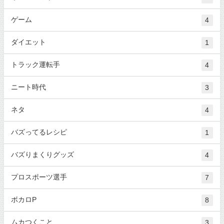
ゲーム
4
ダイエット
1
トラック運転手
4
ニート時代
3
ネタ
4
バズってるレシピ
1
バズりまくりグッズ
4
プロスポーツ選手
7
ボカロP
8
ムカつくこと
3