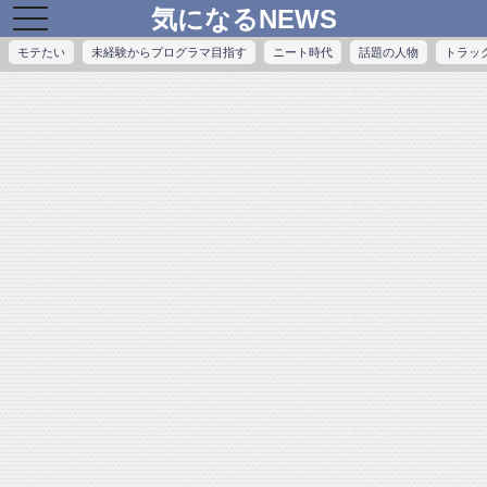
気になるNEWS
toggle
navigation
モテたい
未経験からプログラマ目指す
ニート時代
話題の人物
トラッ