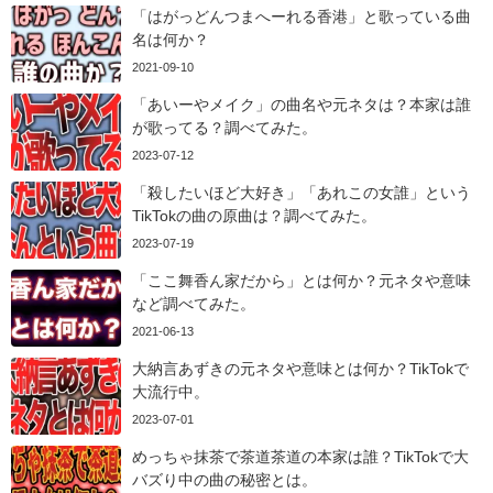
「はがっどんつまへーれる香港」と歌っている曲
名は何か？
2021-09-10
「あいーやメイク」の曲名や元ネタは？本家は誰
が歌ってる？調べてみた。
2023-07-12
「殺したいほど大好き」「あれこの女誰」という
TikTokの曲の原曲は？調べてみた。
2023-07-19
「ここ舞香ん家だから」とは何か？元ネタや意味
など調べてみた。
2021-06-13
大納言あずきの元ネタや意味とは何か？TikTokで
大流行中。
2023-07-01
めっちゃ抹茶で茶道茶道の本家は誰？TikTokで大
バズり中の曲の秘密とは。