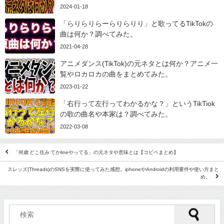
2024-01-18
「らりらりらーらりらりり」と歌ってるTikTokの
曲は何か？調べてみた。
2021-04-28
アニメダンス(TikTok)の元ネタとは何か？アニメ一
覧やロカロカの曲をまとめてみた。
2023-01-22
「右行って左行ってわかるかな？」というTikTiok
の歌の曲名や本家は？調べてみた。
2022-03-08
「何歳 どこ住み てかlineやってる」の元ネタや意味とは【コピペまとめ】
スレッズ(Threads)のSNSを実際に使ってみた感想。iphoneやAndroidの利用要件や使い方まと
め。