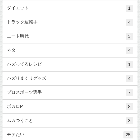
ダイエット
1
トラック運転手
4
ニート時代
3
ネタ
4
バズってるレシピ
1
バズりまくりグッズ
4
プロスポーツ選手
7
ボカロP
8
ムカつくこと
3
モテたい
25