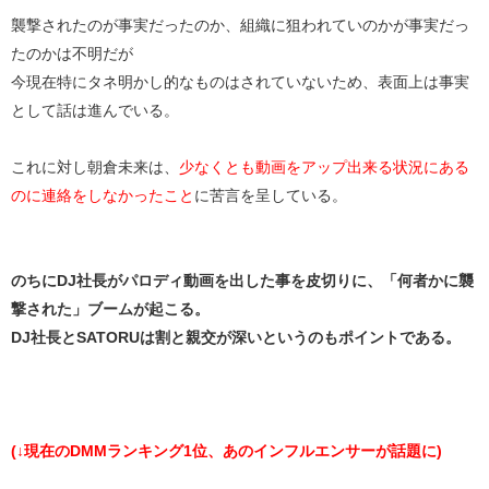
襲撃されたのが事実だったのか、組織に狙われていのかが事実だっ
たのかは不明だが
今現在特にタネ明かし的なものはされていないため、表面上は事実
として話は進んでいる。
これに対し朝倉未来は、
少なくとも動画をアップ出来る状況にある
のに連絡をしなかったこと
に苦言を呈している。
のちにDJ社長がパロディ動画を出した事を皮切りに、「何者かに襲
撃された」ブームが起こる。
DJ社長とSATORUは割と親交が深いというのもポイントである。
(↓現在のDMMランキング1位、あのインフルエンサーが話題に)