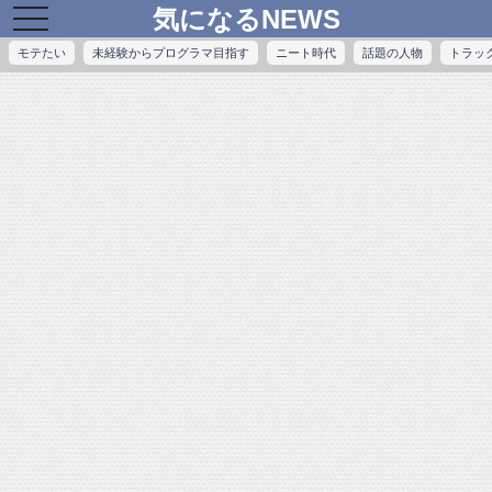
気になるNEWS
toggle
navigation
モテたい
未経験からプログラマ目指す
ニート時代
話題の人物
トラッ