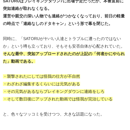
SATORUはブレイキングダウン7に出場予定だったが、本番直前に
突如連絡が取れなくなる。
運営や親交の深い人物でも連絡がつかなくなっており、前日の軽量
の時点で「連絡なしのドタキャン」という形で幕を閉じた。
同時に、「SATORUがヤバい人達とトラブルに遭ったのではない
か」という噂も立っており、そもそも安否自体が心配されていた。
そんな最中、突如アップロードされたのが上記の「何者かにやられ
た」動画である。
・襲撃されたにしては怪我の仕方が不自然
・わざわざ編集するくらいには元気がある
・その元気があるならブレイキングダウンに連絡をしろ
・そして数日後にアップされた動画では怪我が完治している
と、色々なツッコミを受けつつ、大きな話題になった。